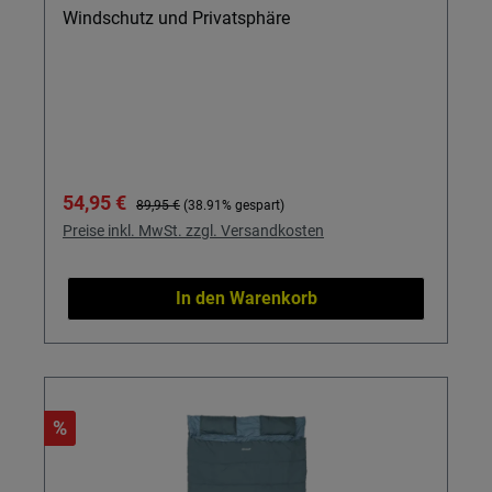
Windschutz und Privatsphäre
Verkaufspreis:
Regulärer Preis:
54,95 €
89,95 €
(38.91% gespart)
Preise inkl. MwSt. zzgl. Versandkosten
In den Warenkorb
%