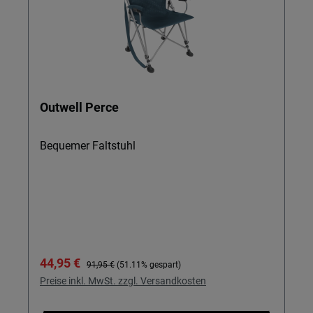
Outwell Perce
Bequemer Faltstuhl
Verkaufspreis:
Regulärer Preis:
44,95 €
91,95 €
(51.11% gespart)
Preise inkl. MwSt. zzgl. Versandkosten