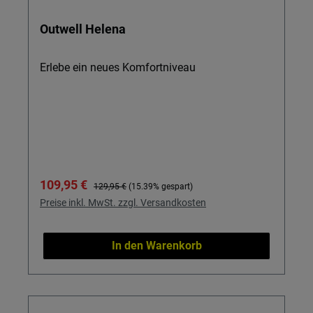
Outwell Helena
Erlebe ein neues Komfortniveau
Verkaufspreis:
Regulärer Preis:
109,95 €
129,95 €
(15.39% gespart)
Preise inkl. MwSt. zzgl. Versandkosten
In den Warenkorb