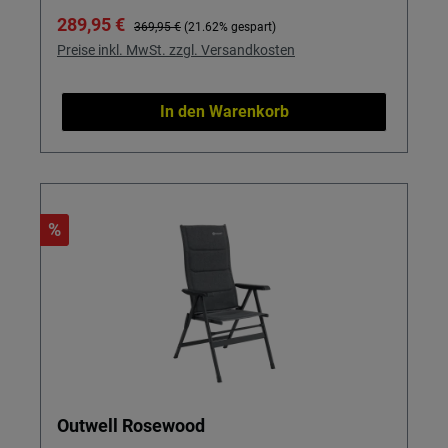
Verkaufspreis:
Regulärer Preis:
289,95 €
369,95 €
(21.62% gespart)
Preise inkl. MwSt. zzgl. Versandkosten
In den Warenkorb
%
Outwell Rosewood