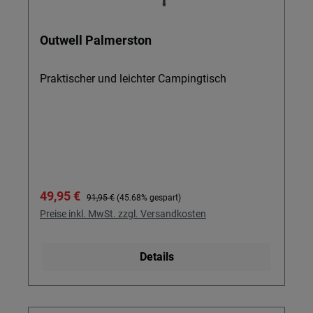
Outwell Palmerston
Praktischer und leichter Campingtisch
Verkaufspreis:
Regulärer Preis:
49,95 €
91,95 €
(45.68% gespart)
Preise inkl. MwSt. zzgl. Versandkosten
Details