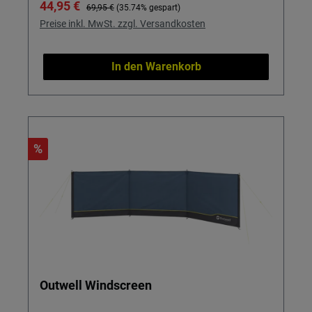
Verkaufspreis:
Regulärer Preis:
44,95 €
69,95 €
(35.74% gespart)
Preise inkl. MwSt. zzgl. Versandkosten
In den Warenkorb
%
Outwell Windscreen