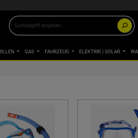
RILLEN
GAS
FAHRZEUG
ELEKTRIK | SOLAR
WA
ULTIMEDIA
OUTDOOR-BEKLEIDUNG
JAGDBEKLEIDUN
WINTERCAMPING
ÖKOLOGISCH CAMPEN
FAHRRAD- & LA