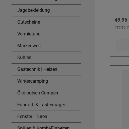
Jagdbekleidung
Regulä
49,95 
Gutscheine
Preise 
Vermietung
Markenwelt
Kühlen
Gastechnik | Heizen
Wintercamping
Ökologisch Campen
Fahrrad- & Lastenträger
Fenster | Türen
Spülen & Kombi-Einheiten