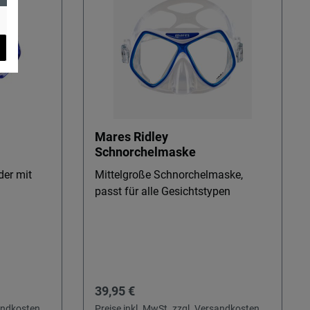
Mares Ridley
Schnorchelmaske
der mit
Mittelgroße Schnorchelmaske,
passt für alle Gesichtstypen
Regulärer Preis:
39,95 €
sandkosten
Preise inkl. MwSt. zzgl. Versandkosten