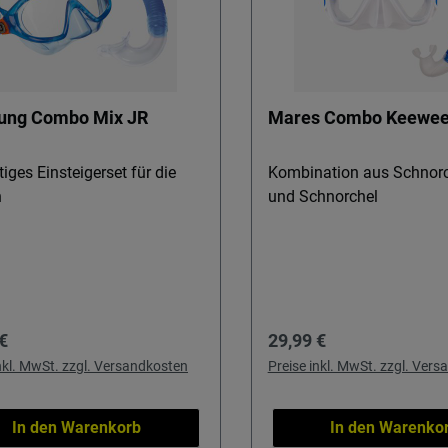
ung Combo Mix JR
Mares Combo Keewe
iges Einsteigerset für die
Kombination aus Schnor
n
und Schnorchel
rer Preis:
Regulärer Preis:
€
29,99 €
inkl. MwSt. zzgl. Versandkosten
Preise inkl. MwSt. zzgl. Ver
In den Warenkorb
In den Warenko