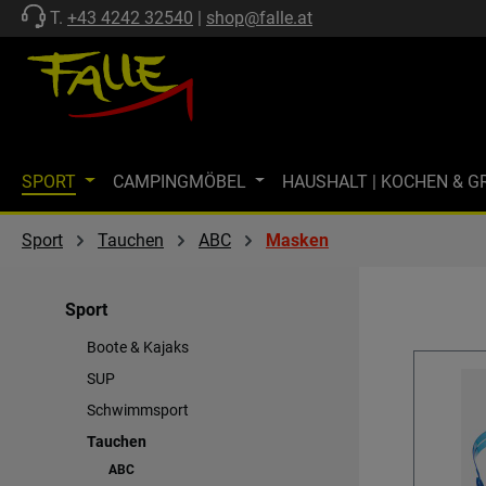
T.
+43 4242 32540
|
shop@falle.at
 Hauptinhalt springen
Zur Suche springen
Zur Hauptnavigation springen
SPORT
CAMPINGMÖBEL
HAUSHALT | KOCHEN & G
ZELTE | SCHUTZ
FF-KOLLEKTION
MARKISEN
M
Sport
Tauchen
ABC
Masken
MARKENWELT
KÜHLEN
GASTECHNIK | HEIZEN
Sport
SPÜLEN & KOMBI-EINHEITEN
AKTIONEN
SALE
Boote & Kajaks
SUP
Schwimmsport
Tauchen
ABC