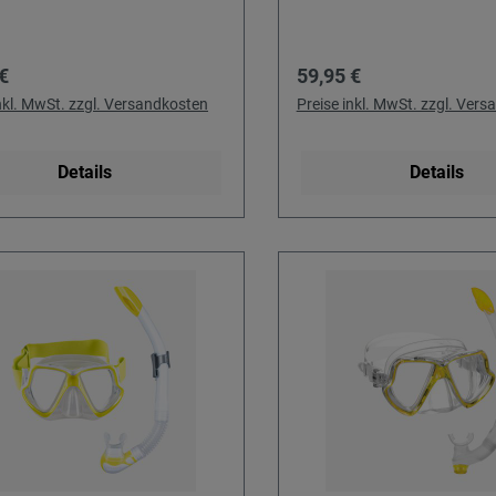
rer Preis:
Regulärer Preis:
€
59,95 €
inkl. MwSt. zzgl. Versandkosten
Preise inkl. MwSt. zzgl. Ver
Details
Details