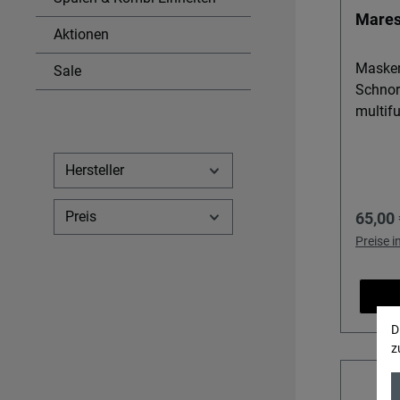
Mare
Aktionen
Masken
Sale
Schnor
multif
Hersteller
Preis
Regulä
65,00 
Preise 
D
z