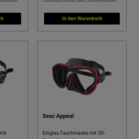
rb
In den Warenkorb
Seac Appeal
rch
Einglas-Tauchmaske mit 3D-