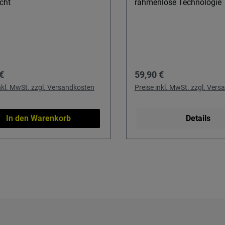
cht
rahmenlose Technologie
rer Preis:
Regulärer Preis:
€
59,90 €
inkl. MwSt. zzgl. Versandkosten
Preise inkl. MwSt. zzgl. Ver
In den Warenkorb
Details