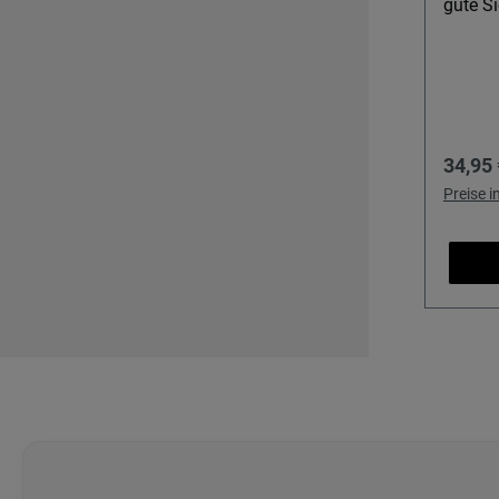
gute Si
Regulä
34,95 
Preise 