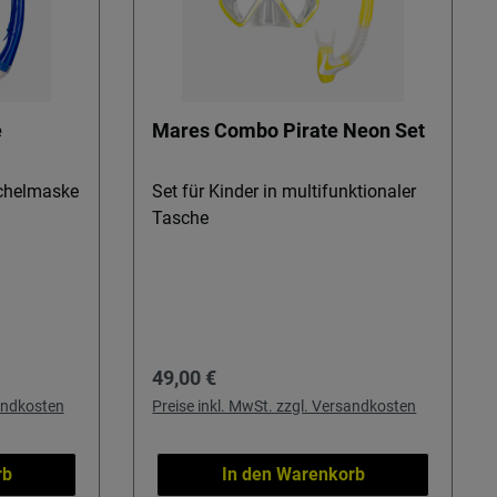
e
Mares Combo Pirate Neon Set
chelmaske
Set für Kinder in multifunktionaler
Tasche
Regulärer Preis:
49,00 €
sandkosten
Preise inkl. MwSt. zzgl. Versandkosten
rb
In den Warenkorb