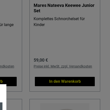
Mares Nateeva Keewee Junior
Set
Komplettes Schnorchelset für
ür lange
Kinder
Regulärer Preis:
59,00 €
sandkosten
Preise inkl. MwSt. zzgl. Versandkosten
rb
In den Warenkorb