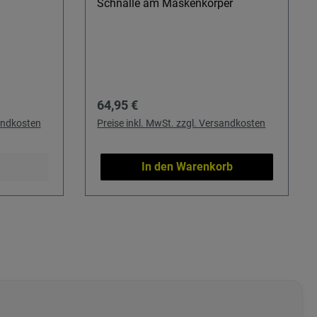
Schnalle am Maskenkörper
Regulärer Preis:
64,95 €
sandkosten
Preise inkl. MwSt. zzgl. Versandkosten
In den Warenkorb