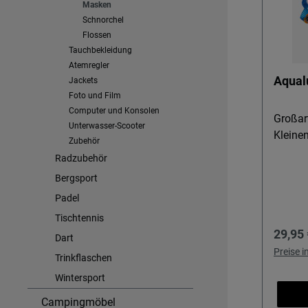
Masken
Schnorchel
Flossen
Tauchbekleidung
Atemregler
Aqual
Jackets
Foto und Film
Computer und Konsolen
Großart
Unterwasser-Scooter
Kleine
Zubehör
Radzubehör
Bergsport
Padel
Tischtennis
Regulä
29,95 
Dart
Preise 
Trinkflaschen
Wintersport
Campingmöbel