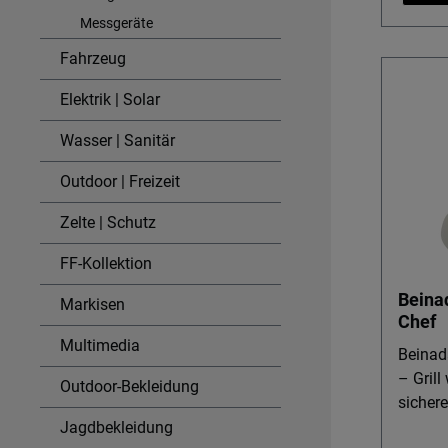
Nutzen 
Messgeräte
präzise
Fahrzeug
die in
ab – so
Elektrik | Solar
Heizun
einsatz
Wasser | Sanitär
Handha
Outdoor | Freizeit
Überga
einen 
Zelte | Schutz
ohne S
für we
FF-Kollektion
Kompak
Beinad
Markisen
Packma
Chef
cm und
Multimedia
Set pr
Beinada
oder be
– Grill
Outdoor-Bekleidung
versta
sichere
Qualitä
Beinada
Jagdbekleidung