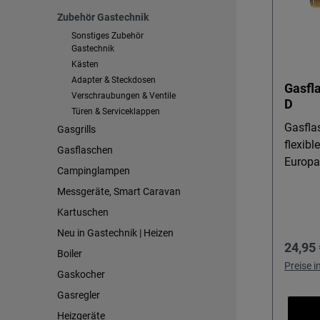
Zubehör Gastechnik
Sonstiges Zubehör
Gastechnik
Kästen
Adapter & Steckdosen
Gasfl
Verschraubungen & Ventile
D
Türen & Serviceklappen
Gasfla
Gasgrills
flexib
Gasflaschen
Europa
Campinglampen
Gasfla
Messgeräte, Smart Caravan
nutzen
Kartuschen
Druckr
gängig
Neu in Gastechnik | Heizen
Regulä
24,95 
Gasfla
Boiler
Outdoo
Preise 
Gaskocher
ihre G
Gasregler
Auslan
gestalten 
Heizgeräte