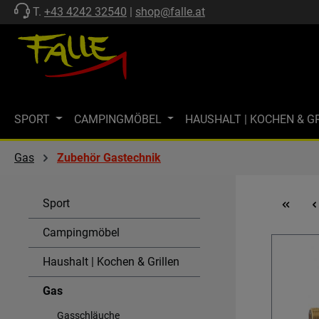
T.
+43 4242 32540
|
shop@falle.at
 Hauptinhalt springen
Zur Suche springen
Zur Hauptnavigation springen
SPORT
CAMPINGMÖBEL
HAUSHALT | KOCHEN & G
ZELTE | SCHUTZ
FF-KOLLEKTION
MARKISEN
M
Gas
Zubehör Gastechnik
MARKENWELT
KÜHLEN
GASTECHNIK | HEIZEN
Sport
SPÜLEN & KOMBI-EINHEITEN
AKTIONEN
SALE
Campingmöbel
Haushalt | Kochen & Grillen
Gas
Gasschläuche