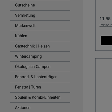
für st
richten
Gutscheine
langjä
auf un
viele L
Handum
Vermietung
Regulä
11,95 
GR, A b
für all
Anschl
oder C
Preise 
Markenwelt
deutsc
Grille
Kühlen
auslän
Sicher
konzipi
gegarte
Gastechnik | Heizen
Vorsch
Grill s
Grillzu
Wintercamping
Teller,
Ökologisch Campen
kümmern. Details
Passge
Fahrrad- & Lastenträger
den CA
sorgt f
Fenster | Türen
waager
Mehr S
Spülen & Kombi-Einheiten
und Kip
Aktionen
neben 