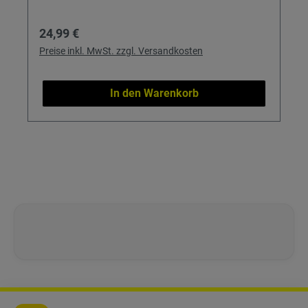
Regulärer Preis:
24,99 €
Preise inkl. MwSt. zzgl. Versandkosten
In den Warenkorb