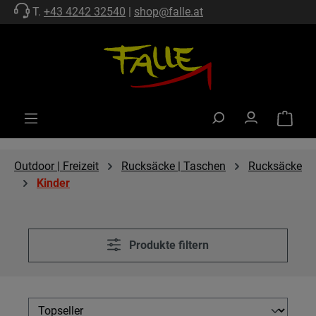
T.
+43 4242 32540
|
shop@falle.at
Zum Hauptinhalt springen
Warenko
Outdoor | Freizeit
Rucksäcke | Taschen
Rucksäcke
Kinder
Produkte filtern