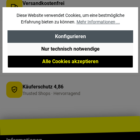
Versandkostenfrei
in ganz Österreich ab 150 €
Diese Website verwendet Cookies, um eine bestmögliche
Erfahrung bieten zu können.
Mehr Informationen ...
3.000 m² vor Ort
Konfigurieren
Erlebnisshop in Villach
Nur technisch notwendige
Persönliche Beratung
Alle Cookies akzeptieren
+43 4242 32540 · Mo–Fr
Käuferschutz 4,86
Trusted Shops · Hervorragend