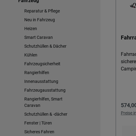
Fahrzeug
Reparatur & Pflege
Neu in Fahrzeug
Heizen
Fahrr
Smart Caravan
Schutzhüllen & Dächer
Fahrra
Kühlen
sichere
Fahrzeugsicherheit
Campin
Rangierhilfen
Mit de
Innenausstattung
PSA nu
Fahrzeugausstattung
optimal
Aktivur
Rangierhilfen, Smart
Regulä
574,0
Räder 
Caravan
Hecktü
Preise 
Schutzhüllen & -dächer
Peugeot
Fenster | Türen
Toyota
Sicheres Fahren
transpo