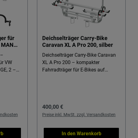
er für
Deichselträger Carry-Bike
d MAN
Caravan XL A Pro 200, silber
 –
Deichselträger Carry-Bike Caravan
für VW
XL A Pro 200 – kompakter
GE, 2 –
Fahrradträger für E-Bikes auf
s zu 2
kurzen Deichseln Dieser
Deichselträger ist ideal für Caravan-
hren VW
Reisende, die ihre Fahrräder oder E-
nn Sie E-
Bikes sicher und komfortabel
Regulärer Preis:
400,00 €
fortabel
mitnehmen möchten – auch bei
möchten.
kürzerer Deichsel. Der Fahrradträger
sandkosten
Preise inkl. MwSt. zzgl. Versandkosten
in Silber überzeugt durch einfache
reizeit,
Montage ohne Bohren an
rb
In den Warenkorb
 und Wert
Standarddeichseln und lässt sich