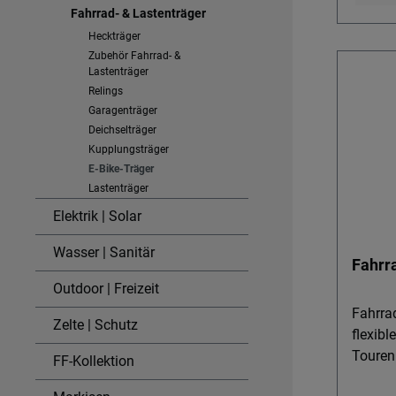
Fahrrad- & Lastenträger
und pe
Campingtrip. De
Heckträger
Zubehör Fahrrad- &
Passge
Lastenträger
Campin
Relings
SpaceT
Garagenträger
Life, V
Deichselträger
für ein
Kupplungsträger
fahrzeu
E-Bike-Träger
zu 4 Rä
Lastenträger
Bike-Tr
Elektrik | Solar
– hohe 
Nutzung. St
Wasser | Sanitär
Fahrr
Alumin
Outdoor | Freizeit
Eigeng
hoher 
Fahrrad
Zelte | Schutz
Montieren
flexibl
Lieferu
Touren
FF-Kollektion
Block P
Fahrrad