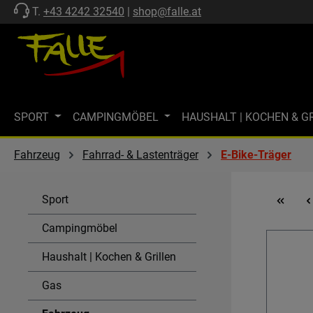
T.
+43 4242 32540
|
shop@falle.at
 Hauptinhalt springen
Zur Suche springen
Zur Hauptnavigation springen
SPORT
CAMPINGMÖBEL
HAUSHALT | KOCHEN & G
ZELTE | SCHUTZ
FF-KOLLEKTION
MARKISEN
M
Fahrzeug
Fahrrad- & Lastenträger
E-Bike-Träger
MARKENWELT
KÜHLEN
GASTECHNIK | HEIZEN
Sport
SPÜLEN & KOMBI-EINHEITEN
AKTIONEN
SALE
Campingmöbel
Haushalt | Kochen & Grillen
Gas