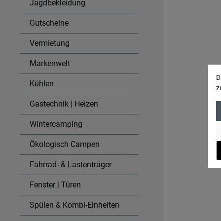
Jagdbekleidung
Modulo
eine Or
Gutscheine
anpasst. Dezente Optik: in 
Vermietung
fügt si
Ihr be
Markenwelt
und Mö
D
Versch
Kühlen
z
cm bi
Gastechnik | Heizen
passen
zusätz
Wintercamping
Wichtig
weiter
Ökologisch Campen
Klapph
oder Vo
Fahrrad- & Lastenträger
Fenster | Türen
Spülen & Kombi-Einheiten