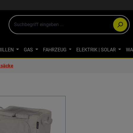
RILLEN
GAS
FAHRZEUG
ELEKTRIK | SOLAR
WA
ULTIMEDIA
OUTDOOR-BEKLEIDUNG
JAGDBEKLEIDUN
ksäcke
WINTERCAMPING
ÖKOLOGISCH CAMPEN
FAHRRAD- & LA