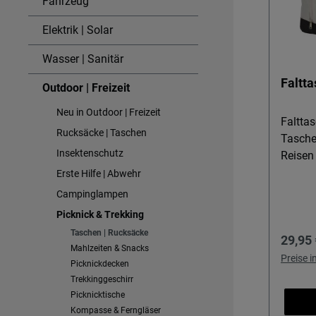
Fahrzeug
Elektrik | Solar
Wasser | Sanitär
Faltt
Outdoor | Freizeit
Neu in Outdoor | Freizeit
Faltta
Rucksäcke | Taschen
Tasche
Insektenschutz
Reisen Diese Falttasche ist ideal fü
alle, 
Erste Hilfe | Abwehr
Staura
Campinglampen
Campin
Picknick & Trekking
Stadtb
Taschen | Rucksäcke
Regulä
29,95 
Einkäuf
Mahlzeiten & Snacks
und kö
Preise 
Picknickdecken
der Ta
Trekkinggeschirr
Modulo
Picknicktische
Ihr Ho
Kompasse & Ferngläser