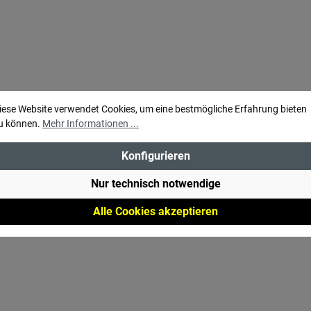
r 1 oder 2 zu tauschen – für
dnung, die sich Ihrem Trip
lichtgrau
ch die Tasche unauffällig in
stehendes Campingmöbel-
bel-Konzept ein.
iese Website verwendet Cookies, um eine bestmögliche Erfahrung bieten
iedene Packmaße: mit ca. 36
u können.
Mehr Informationen ...
s 50 cm Packmaßspanne
 auch größere Einkäufe oder
Konfigurieren
liche Ausrüstung hinein.
: Die Falttasche wird ohne
Nur technisch notwendige
e Campingmöbel, Hocker,
Alle Cookies akzeptieren
ocker, Campingschränke
rratsschränke geliefert.