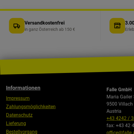
Versandkostenfrei
3.00
in ganz Österreich ab 150 €
Erle
Informationen
Falle GmbH
Maria Gailer 
Impressum
9500 Villach
Zahlungsmöglichkeiten
Austria
Datenschutz
+43 4242 / 
Lieferung
fax: +43 42 
Bestellvorgang
office@falle.