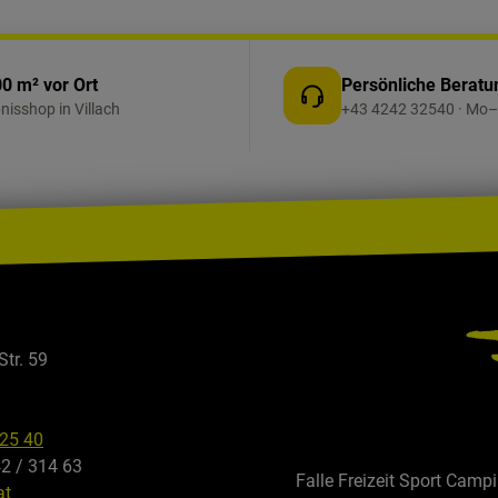
0 m² vor Ort
Persönliche Beratu
bnisshop in Villach
+43 4242 32540 · Mo–
Str. 59
325 40
42 / 314 63
Falle Freizeit Sport Camp
at