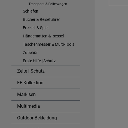
Campin
Transport- & Bollerwagen
sind un
Schlafen
benötigen. Detail
Bücher & Reiseführer
Zusätzl
Freizeit & Spiel
sofort
Hängematten & -sessel
Kleidu
Taschenmesser & Multi-Tools
– ideal
Campi
Zubehör
Vorratsschrän
Erste Hilfe | Schutz
das kl
Zelte | Schutz
ermögl
Mitneh
FF-Kollektion
oder im C
robust
Markisen
transpo
Multimedia
den Al
Camping. Flexibel kom
Outdoor-Bekleidung
speziel
unkomp