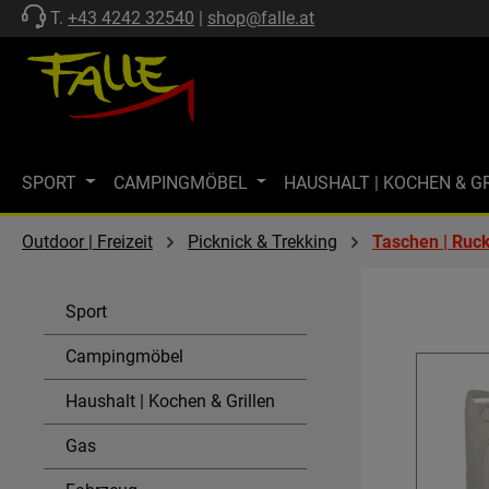
T.
+43 4242 32540
|
shop@falle.at
 Hauptinhalt springen
Zur Suche springen
Zur Hauptnavigation springen
SPORT
CAMPINGMÖBEL
HAUSHALT | KOCHEN & G
ZELTE | SCHUTZ
FF-KOLLEKTION
MARKISEN
M
Outdoor | Freizeit
Picknick & Trekking
Taschen | Ruc
MARKENWELT
KÜHLEN
GASTECHNIK | HEIZEN
Sport
SPÜLEN & KOMBI-EINHEITEN
AKTIONEN
SALE
Campingmöbel
Haushalt | Kochen & Grillen
Gas