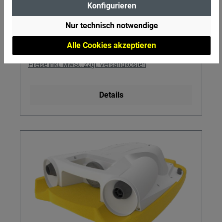
Konfigurieren
Nur technisch notwendige
Alle Cookies akzeptieren
Regulärer Preis:
19,95 €
Preise inkl. MwSt. zzgl. Versandkosten
Details