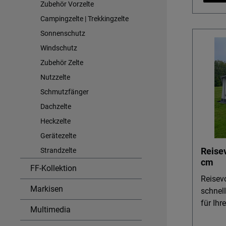
Zubehör Vorzelte
die meh
Campingzelte | Trekkingzelte
wenige
einplanen wol
Sonnenschutz
Vorder
Windschutz
komple
Zubehör Zelte
schaffe
Nutzzelte
Verand
Schmutzfänger
Wohnra
Seiten
Dachzelte
Tür un
Heckzelte
besser
Gerätezelte
Insekte
Reisev
Strandzelte
Klarsi
cm
Materi
FF-Kollektion
extras
Reisev
Markisen
10.000
schnel
Stabili
für Ih
Multimedia
Wetter
Reisevo