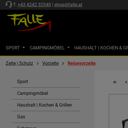
T.
+43 4242 32540
|
shop@falle.at
 Hauptinhalt springen
Zur Suche springen
Zur Hauptnavigation springen
SPORT
CAMPINGMÖBEL
HAUSHALT | KOCHEN & G
ZELTE | SCHUTZ
FF-KOLLEKTION
MARKISEN
M
Zelte | Schutz
Vorzelte
Reisevorzelte
MARKENWELT
KÜHLEN
GASTECHNIK | HEIZEN
Sport
SPÜLEN & KOMBI-EINHEITEN
AKTIONEN
SALE
Campingmöbel
Haushalt | Kochen & Grillen
Gas