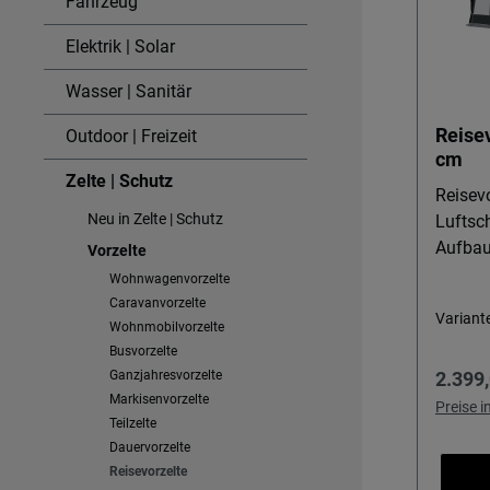
Fahrzeug
Elektrik | Solar
Wasser | Sanitär
Reisev
Outdoor | Freizeit
cm
Zelte | Schutz
Reisevo
Neu in Zelte | Schutz
Luftsc
Aufbau 
Vorzelte
Reisevo
Wohnwagenvorzelte
Wohnwa
Caravanvorzelte
Variant
Stellp
Wohnmobilvorzelte
komfor
Busvorzelte
Regulä
Ganzjahresvorzelte
2.399,
verwan
Markisenvorzelte
Rundfo
Preise 
Teilzelte
aufger
Dauervorzelte
Airtub
Reisevorzelte
deutlich