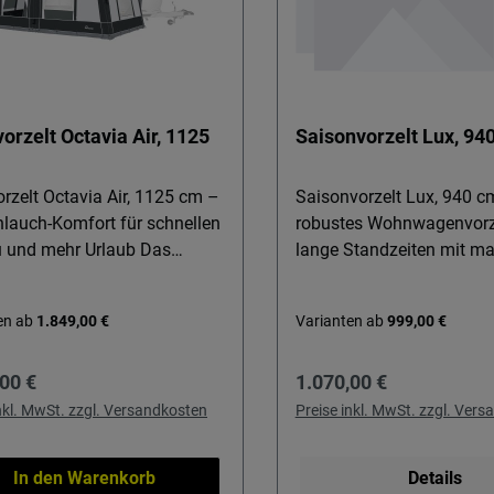
orzelt Octavia Air, 1125
Saisonvorzelt Lux, 94
rzelt Octavia Air, 1125 cm –
Saisonvorzelt Lux, 940 c
hlauch-Komfort für schnellen
robustes Wohnwagenvorze
und mehr Urlaub Das
lange Standzeiten mit m
rzelt Octavia Air ist ideal für
Komfort Das Saisonvorzelt Lux,
gen-Camper, die ihren
940 cm, ist ideal für
en ab
1.849,00 €
Varianten ab
999,00 €
latz im Handumdrehen in ein
Caravan‑Besitzer, die ihre
tables Zusatzwohnzimmer
Wohnwagen über längere
rer Preis:
Regulärer Preis:
00 €
1.070,00 €
deln möchten. Die moderne
Platz stehen haben und d
rm sorgt für einen
flexiblen Komfort genieß
inkl. MwSt. zzgl. Versandkosten
Preise inkl. MwSt. zzgl. Ver
äumten Auftritt, während die
möchten. Ob als geschütz
e-Konstruktion den Aufbau
Wohnraum, offenes Son
In den Warenkorb
Details
 erleichtert. Perfekt für alle,
oder halb geöffnete Vera