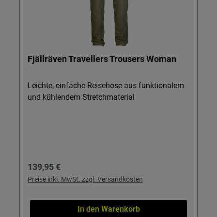
Fjällräven Travellers Trousers Woman
Leichte, einfache Reisehose aus funktionalem
und kühlendem Stretchmaterial
Regulärer Preis:
139,95 €
Preise inkl. MwSt. zzgl. Versandkosten
In den Warenkorb