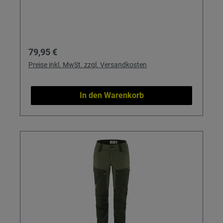
Regulärer Preis:
79,95 €
Preise inkl. MwSt. zzgl. Versandkosten
In den Warenkorb