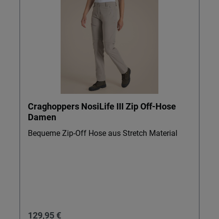
Craghoppers NosiLife III Zip Off-Hose
Damen
Bequeme Zip-Off Hose aus Stretch Material
Regulärer Preis:
129,95 €