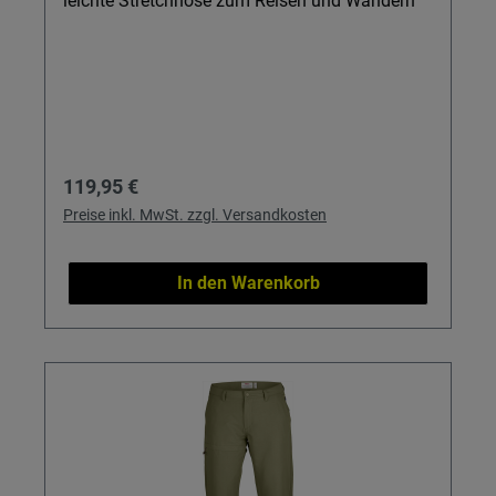
leichte Stretchhose zum Reisen und Wandern
Regulärer Preis:
119,95 €
Preise inkl. MwSt. zzgl. Versandkosten
In den Warenkorb