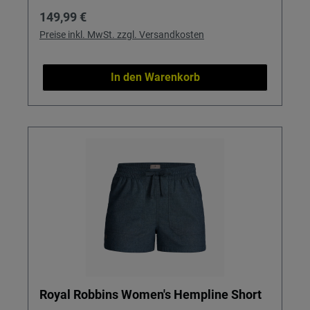
Regulärer Preis:
149,99 €
Preise inkl. MwSt. zzgl. Versandkosten
In den Warenkorb
Royal Robbins Women's Hempline Short