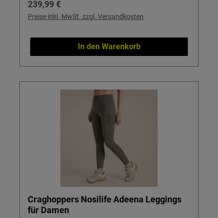
Regulärer Preis:
239,99 €
Preise inkl. MwSt. zzgl. Versandkosten
In den Warenkorb
Craghoppers Nosilife Adeena Leggings
für Damen