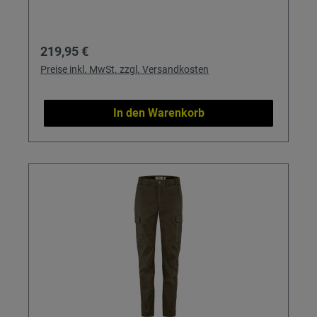
Regulärer Preis:
219,95 €
Preise inkl. MwSt. zzgl. Versandkosten
In den Warenkorb