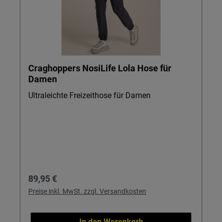
Craghoppers NosiLife Lola Hose für
Damen
Ultraleichte Freizeithose für Damen
Regulärer Preis:
89,95 €
Preise inkl. MwSt. zzgl. Versandkosten
In den Warenkorb