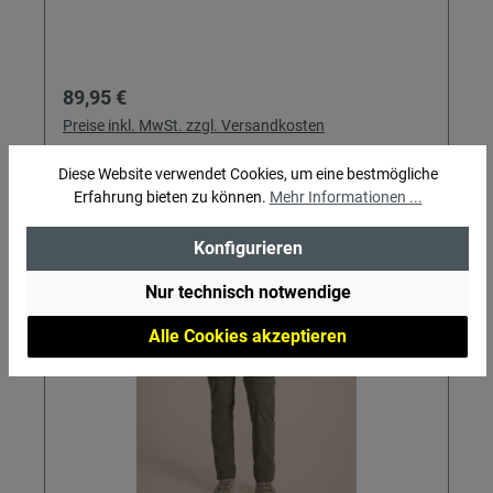
Regulärer Preis:
89,95 €
Preise inkl. MwSt. zzgl. Versandkosten
Diese Website verwendet Cookies, um eine bestmögliche
In den Warenkorb
Erfahrung bieten zu können.
Mehr Informationen ...
Konfigurieren
Nur technisch notwendige
Alle Cookies akzeptieren