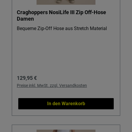
Craghoppers NosiLife III Zip Off-Hose
Damen
Bequeme Zip-Off Hose aus Stretch Material
Regulärer Preis:
129,95 €
Preise inkl. MwSt. zzgl. Versandkosten
In den Warenkorb