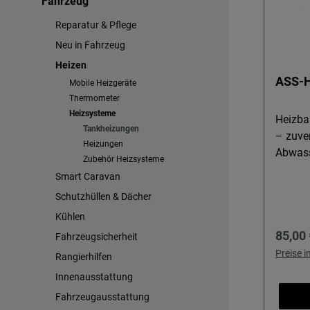
Fahrzeug
Reparatur & Pflege
Neu in Fahrzeug
Heizen
ASS-H
Mobile Heizgeräte
Thermometer
Heizsysteme
Heizba
Tankheizungen
– zuver
Heizungen
Abwass
Zubehör Heizsysteme
Mit de
Smart Caravan
halten
Schutzhüllen & Dächer
Ventil
Kühlen
Minusg
Regulä
85,00 
für Win
Fahrzeugsicherheit
möchte
Preise 
Rangierhilfen
Leitun
Innenausstattung
anschl
Fahrzeugausstattung
warten