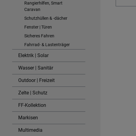
Rangierhilfen, Smart
wieder sicher
Caravan
ASS = 
Enteist
Schutzhüllen & -dächer
Abwass
Fenster | Türen
Minute
Sicheres Fahren
Betrieb
Fahrrad- & Lastenträger
Bordsp
Direkte
Elektrik | Solar
Zigare
Wasser | Sanitär
separat
unterwe
Outdoor | Freizeit
Effekti
modera
Zelte | Schutz
für lä
FF-Kollektion
Standb
Heizba
Markisen
wickeln
Auftau
Multimedia
Durchm