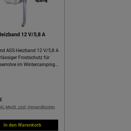
eizband 12 V/5,8 A
nd ASS-Heizband 12 V/5,8 A
lässiger Frostschutz für
errohre im Wintercamping
m ASS-Heizband 12 V/5,8 A
 Sie Abwasserrohre und
e im Reisemobil auch bei
raden funktionsfähig. Ideal
rer Preis:
€
tercamper, die autark bleiben
n, statt eingefrorene
inkl. MwSt. zzgl. Versandkosten
gen zu auftauen. Einfach
ießen, umwickeln, kurz
In den Warenkorb
 – und das Wasser läuft