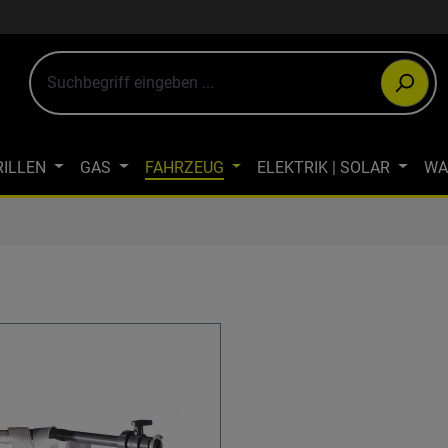
RILLEN
GAS
FAHRZEUG
ELEKTRIK | SOLAR
WA
ULTIMEDIA
OUTDOOR-BEKLEIDUNG
JAGDBEKLEIDUN
WINTERCAMPING
ÖKOLOGISCH CAMPEN
FAHRRAD- & LA