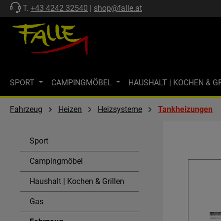
T.
+43 4242 32540
|
shop@falle.at
 Hauptinhalt springen
Zur Suche springen
Zur Hauptnavigation springen
SPORT
CAMPINGMÖBEL
HAUSHALT | KOCHEN & G
ZELTE | SCHUTZ
FF-KOLLEKTION
MARKISEN
M
Fahrzeug
Heizen
Heizsysteme
Tankheizungen
MARKENWELT
KÜHLEN
GASTECHNIK | HEIZEN
Sport
SPÜLEN & KOMBI-EINHEITEN
AKTIONEN
SALE
Campingmöbel
Haushalt | Kochen & Grillen
Gas