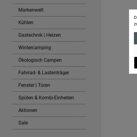
Markenwelt
D
Kühlen
z
Gastechnik | Heizen
Wintercamping
Ökologisch Campen
Fahrrad- & Lastenträger
Fenster | Türen
Spülen & Kombi-Einheiten
Aktionen
Sale