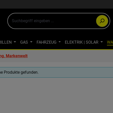
RILLEN
GAS
FAHRZEUG
ELEKTRIK | SOLAR
WA
ULTIMEDIA
OUTDOOR-BEKLEIDUNG
JAGDBEKLEIDUN
ng, Markenwelt
WINTERCAMPING
ÖKOLOGISCH CAMPEN
FAHRRAD- & LA
ne Produkte gefunden.