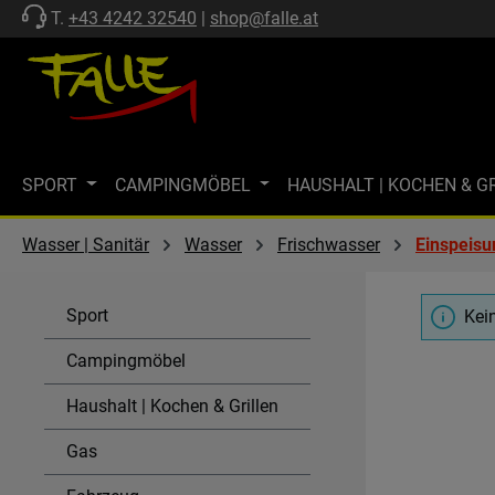
T.
+43 4242 32540
|
shop@falle.at
 Hauptinhalt springen
Zur Suche springen
Zur Hauptnavigation springen
SPORT
CAMPINGMÖBEL
HAUSHALT | KOCHEN & G
ZELTE | SCHUTZ
FF-KOLLEKTION
MARKISEN
M
Wasser | Sanitär
Wasser
Frischwasser
Einspeisu
MARKENWELT
KÜHLEN
GASTECHNIK | HEIZEN
Sport
Kei
SPÜLEN & KOMBI-EINHEITEN
AKTIONEN
SALE
Campingmöbel
Haushalt | Kochen & Grillen
Gas