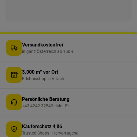
Belastbar bis 150 kg pro Smartrope – für
entspanntes Schaukeln ohne Unsicherheit.
Kompakt & leicht: Nur ca. 600 g – ideal als
robuste Kleinteile-Ergänzung im Gepäck,
zusammen mit Spannleinen und
Abspannleinen. Wichtig: Für eine Hängematte
benötigen Sie 2 Smartropes. Für einen
Versandkostenfrei
Hängesessel genügt 1 Smartrope.
in ganz Österreich ab 150 €
3.000 m² vor Ort
Erlebnisshop in Villach
Persönliche Beratung
+43 4242 32540 · Mo–Fr
Käuferschutz 4,86
Trusted Shops · Hervorragend