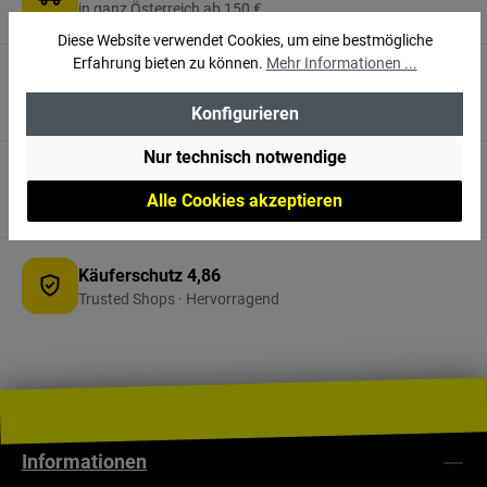
in ganz Österreich ab 150 €
Diese Website verwendet Cookies, um eine bestmögliche
Erfahrung bieten zu können.
Mehr Informationen ...
3.000 m² vor Ort
Erlebnisshop in Villach
Konfigurieren
Nur technisch notwendige
Persönliche Beratung
Alle Cookies akzeptieren
+43 4242 32540 · Mo–Fr
Käuferschutz 4,86
Trusted Shops · Hervorragend
Informationen