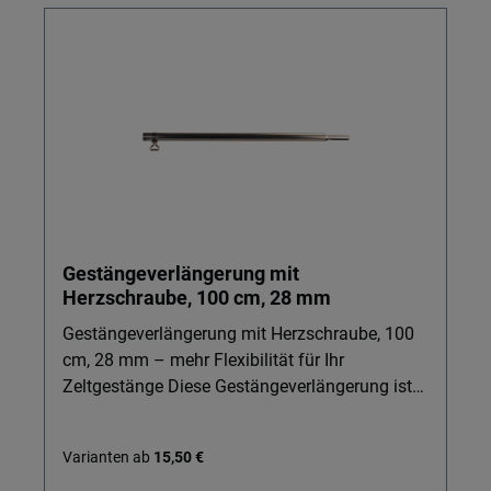
Gestängeverlängerung mit
Herzschraube, 100 cm, 28 mm
Gestängeverlängerung mit Herzschraube, 100
cm, 28 mm – mehr Flexibilität für Ihr
Zeltgestänge Diese Gestängeverlängerung ist
die praktische Lösung, wenn Ihr Gestänge für
Vorzelte, Vorzeltgestänge oder Zeltgestänge ein
Varianten ab
15,50 €
entscheidendes Stück zu kurz ist. Ideal für