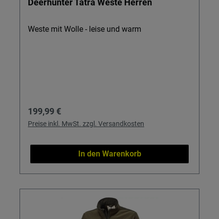
Deerhunter Tatra Weste Herren
Weste mit Wolle - leise und warm
Regulärer Preis:
199,99 €
Preise inkl. MwSt. zzgl. Versandkosten
In den Warenkorb