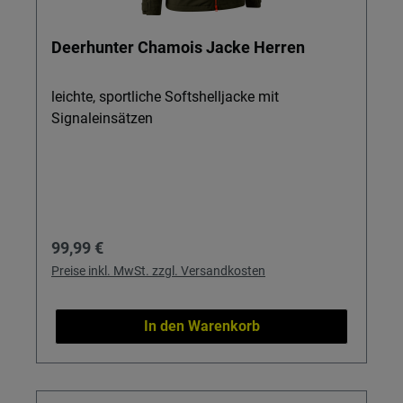
Deerhunter Chamois Jacke Herren
leichte, sportliche Softshelljacke mit
Signaleinsätzen
Regulärer Preis:
99,99 €
Preise inkl. MwSt. zzgl. Versandkosten
In den Warenkorb