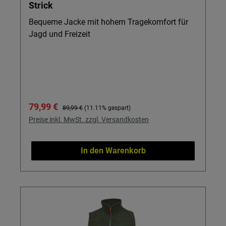
Strick
Bequeme Jacke mit hohem Tragekomfort für
Jagd und Freizeit
Verkaufspreis:
Regulärer Preis:
79,99 €
89,99 €
(11.11% gespart)
Preise inkl. MwSt. zzgl. Versandkosten
In den Warenkorb