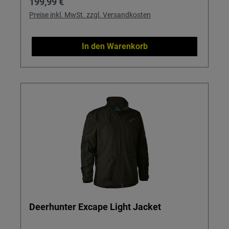
Regulärer Preis:
199,99 €
Preise inkl. MwSt. zzgl. Versandkosten
In den Warenkorb
Deerhunter Excape Light Jacket