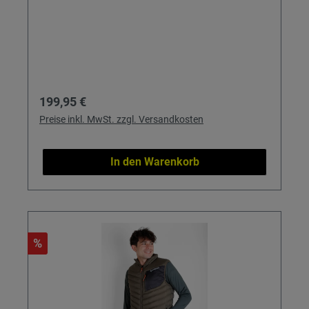
Regulärer Preis:
199,95 €
Preise inkl. MwSt. zzgl. Versandkosten
In den Warenkorb
%