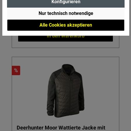
Konfigurieren
Regulärer Preis:
99,99 €
Nur technisch notwendige
Preise inkl. MwSt. zzgl. Versandkosten
Alle Cookies akzeptieren
In den Warenkorb
%
Deerhunter Moor Wattierte Jacke mit