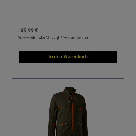
Regulärer Preis:
169,99 €
Preise inkl. MwSt. zzgl. Versandkosten
In den Warenkorb