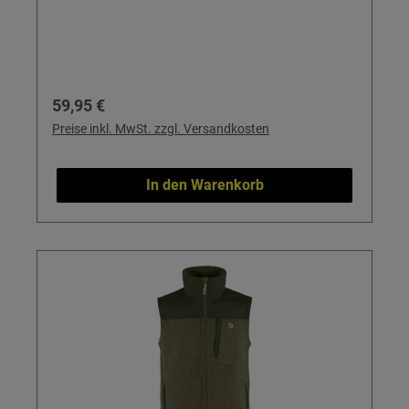
Regulärer Preis:
59,95 €
Preise inkl. MwSt. zzgl. Versandkosten
In den Warenkorb