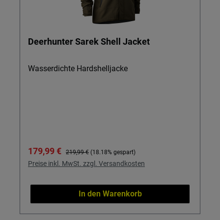
Deerhunter Sarek Shell Jacket
Wasserdichte Hardshelljacke
Verkaufspreis:
Regulärer Preis:
179,99 €
219,99 €
(18.18% gespart)
Preise inkl. MwSt. zzgl. Versandkosten
In den Warenkorb