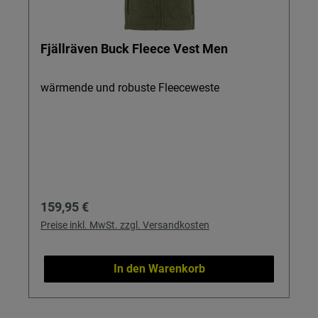
Fjällräven Buck Fleece Vest Men
wärmende und robuste Fleeceweste
Regulärer Preis:
159,95 €
Preise inkl. MwSt. zzgl. Versandkosten
In den Warenkorb