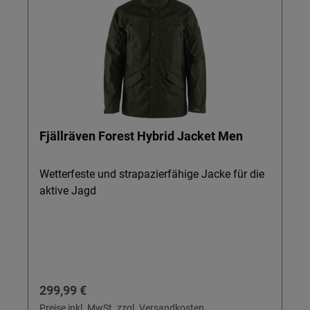
Fjällräven Forest Hybrid Jacket Men
Wetterfeste und strapazierfähige Jacke für die
aktive Jagd
Regulärer Preis:
299,99 €
Preise inkl. MwSt. zzgl. Versandkosten