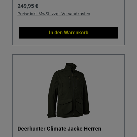
Regulärer Preis:
249,95 €
Preise inkl. MwSt. zzgl. Versandkosten
In den Warenkorb
Deerhunter Climate Jacke Herren