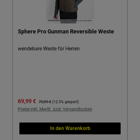
Sphere Pro Gunman Reversible Weste
wendebare Weste für Herren
Verkaufspreis:
Regulärer Preis:
69,99 €
79,99 €
(12.5% gespart)
Preise inkl. MwSt. zzgl. Versandkosten
In den Warenkorb