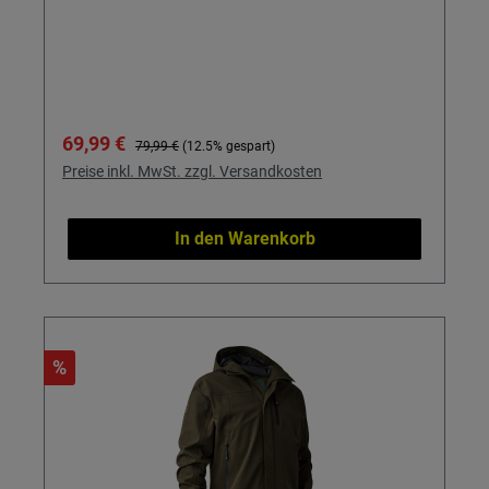
Verkaufspreis:
Regulärer Preis:
69,99 €
79,99 €
(12.5% gespart)
Preise inkl. MwSt. zzgl. Versandkosten
In den Warenkorb
%