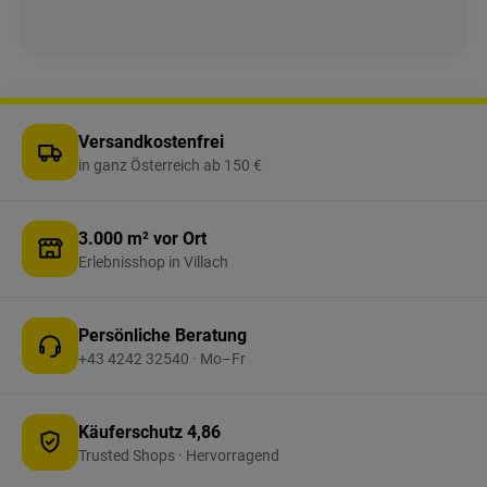
Tragetasche und stabilem Stativ ideal für
Manuelle Sat-Anlagen im Outdoor- und
Campingbereich. Wichtig: Die Nutzung der
Apps zur Ausrichtung hängt von Ihrem
Smartphone und Betriebssystem ab. Achtung:
Artikel ist Sperrgut. Diese Bestellung muss in
Versandkostenfrei
unserer Filiale abgeholt werden.
in ganz Österreich ab 150 €
3.000 m² vor Ort
Erlebnisshop in Villach
Persönliche Beratung
+43 4242 32540 · Mo–Fr
Käuferschutz 4,86
Trusted Shops · Hervorragend