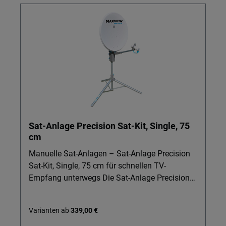
Sat-Anlage Precision Sat-Kit, Single, 75
cm
Manuelle Sat-Anlagen – Sat-Anlage Precision
Sat-Kit, Single, 75 cm für schnellen TV-
Empfang unterwegs Die Sat-Anlage Precision
Sat-Kit, Single, 75 cm ist ideal für alle, die
unterwegs flexibel bleiben und trotzdem nicht
Varianten ab
339,00 €
auf Sat und TV verzichten möchten. Perfekt für