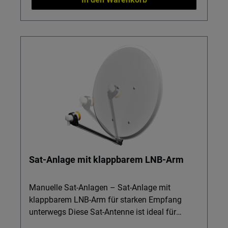
cm: Zuverlässiger Empfang bei Campingtrips,
ohne sperrige Anlage. Universal-LNB & 10 m
Koaxkabel: Flexibel aufstellen und Receiver
bequem im Innenraum anschließen. Saugfuß
für glatte Flächen: Schnelle, stabile Montage
auf Dach, Tisch oder anderen glatten
Untergründen. Montageset für Wand, Tisch &
Mast: Bleiben Sie flexibel – befestigen Sie die
Anlage dort, wo der Empfang am besten ist.
Robuster Transportkoffer (ca. 45 x 47 x 12 cm):
Schützt Ihre Anlage vor Stößen und sorgt für
Ordnung im Fahrzeug. Wichtig: Geeignet für 12-
V-Umgebungen, z. B. viele Campingfahrzeuge.
Sat-Anlage mit klappbarem LNB-Arm
Manuelle Sat-Anlagen – Sat-Anlage mit
klappbarem LNB-Arm für starken Empfang
unterwegs Diese Sat-Antenne ist ideal für
Camping, Wohnmobil oder Ferienhaus, wenn