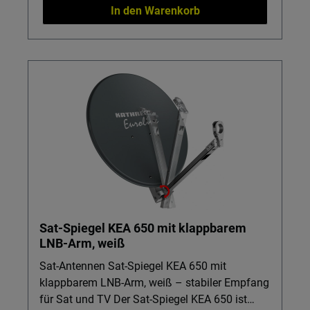
der Standort nicht perfekt ist. Inklusive Sat-
In den Warenkorb
Finder & Sat-Kompass: Erleichtert Ihnen das
punktgenaue Ausrichten der Manuellen Sat-
Anlagen – ohne langes Probieren. Mobiles
Packmaß (ca. 70 × 73 × 21 cm): Lässt sich
platzsparend im Fahrzeug verstauen und
schnell wieder aufbauen. Stabiles Gewicht (ca.
7 kg): Steht sicher, wenn es draußen windiger
wird – ideal für den Outdoor-Einsatz. Wichtig:
Lieferung ohne Receiver und ohne Easy-Find-
LNB – perfekt, wenn Sie vorhandene Sat und
TV Geräte weiter nutzen möchten.
Sat-Spiegel KEA 650 mit klappbarem
LNB-Arm, weiß
Sat-Antennen Sat-Spiegel KEA 650 mit
klappbarem LNB-Arm, weiß – stabiler Empfang
für Sat und TV Der Sat-Spiegel KEA 650 ist