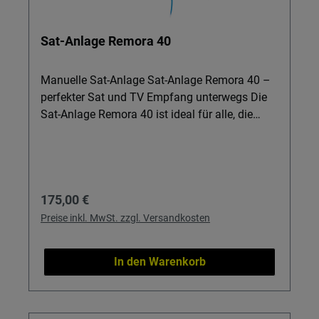
Ihr gewünschtes DVB-S/S2-Signal.
Sat-Anlage Remora 40
Manuelle Sat-Anlage Sat-Anlage Remora 40 –
perfekter Sat und TV Empfang unterwegs Die
Sat-Anlage Remora 40 ist ideal für alle, die
beim Camping, im Wohnmobil oder auf dem
Boot flexibel Sat und TV empfangen möchten.
Dank der starken Saugnäpfe befestigen Sie die
Sat-Antenne schnell an glatten Flächen und
Regulärer Preis:
175,00 €
genießen in kurzer Zeit Ihr Programm – ganz
ohne fest montierte Anlage. Details & Nutzen
Preise inkl. MwSt. zzgl. Versandkosten
Flexible Befestigung: Zwei
Hochleistungssaugnäpfe sorgen für sicheren
In den Warenkorb
Halt an Fahrzeugen und anderen glatten
Flächen – ideal für temporäre Nutzung.
Einfache Ausrichtung: Elevationsskala,