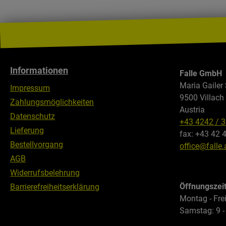
Gestän
Packta
auf mo
weiter
Nicht 
Regens
Informationen
Falle GmbH
ausgel
Maria Gailer 
Impressum
9500 Villach
Zahlungsmöglichkeiten
Austria
Datenschutz
+43 4242 / 
Lieferung
fax: +43 42 
Bestellvorgang
office@falle.
AGB
Widerrufsbelehrung
Öffnungszei
Barrierefreiheitserklärung
Montag - Frei
Samstag: 9 -