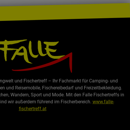
ewicht –
ln und
und
und
ie
te
it
ig
e, Garten
z 80
ingwelt und Fischertreff – Ihr Fachmarkt für Camping- und
 und Reisemobile, Fischereibedarf und Freizeitbekleidung.
iche,
chen, Wandern, Sport und Mode. Mit den Falle Fischertreffs in
den und
sind wir außerdem führend im Fischerbereich.
www.falle-
Für
fischertreff.at
erem Wind
füllen und
wenden.