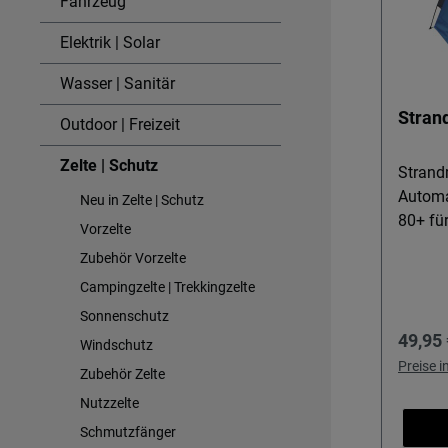
Fahrzeug
Elektrik | Solar
Wasser | Sanitär
Stran
Outdoor | Freizeit
Zelte | Schutz
Strand
Automa
Neu in Zelte | Schutz
80+ für
Vorzelte
Strandm
Zubehör Vorzelte
Familie
Campingzelte | Trekkingzelte
Strand
Campin
Sonnenschutz
Regulä
49,95 
Schutz
Windschutz
aufgeba
Preise 
Zubehör Zelte
UV-Sch
Nutzzelte
geschüt
Schmutzfänger
Details & N