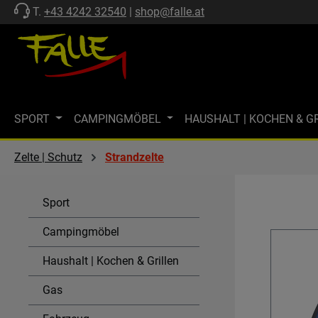
T.
+43 4242 32540
|
shop@falle.at
 Hauptinhalt springen
Zur Suche springen
Zur Hauptnavigation springen
SPORT
CAMPINGMÖBEL
HAUSHALT | KOCHEN & G
ZELTE | SCHUTZ
FF-KOLLEKTION
MARKISEN
M
Zelte | Schutz
Strandzelte
MARKENWELT
KÜHLEN
GASTECHNIK | HEIZEN
Sport
SPÜLEN & KOMBI-EINHEITEN
AKTIONEN
SALE
Campingmöbel
Haushalt | Kochen & Grillen
Gas