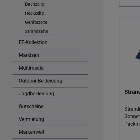
System
Dachzelte
Sekund
Heckzelte
Entspa
Gerätezelte
Gestän
Strandzelte
Sonnen
besond
FF-Kollektion
Tagen 
Markisen
Campin
Mit Sa
Multimedia
Stands
Wind –
Outdoor-Bekleidung
Strand
Stran
Jagdbekleidung
Windsc
Mit ca
Gutscheine
kleine
Strand
cm) be
Sonnen
Vermietung
verstau
Packma
% PES-
ist ide
Markenwelt
Bodenw
oder C