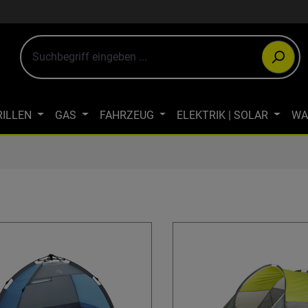
RILLEN
GAS
FAHRZEUG
ELEKTRIK | SOLAR
WA
ULTIMEDIA
OUTDOOR-BEKLEIDUNG
JAGDBEKLEIDUN
WINTERCAMPING
ÖKOLOGISCH CAMPEN
FAHRRAD- & LA