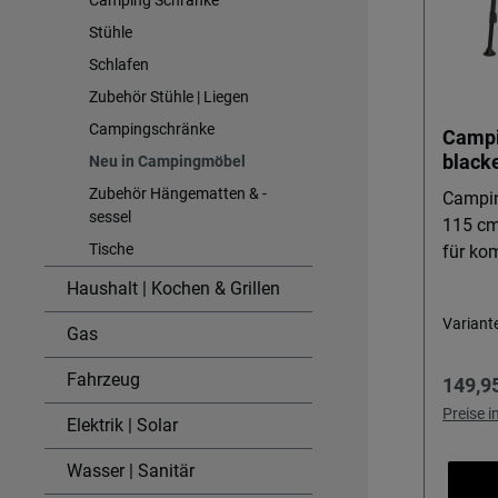
Stühle
Schlafen
Zubehör Stühle | Liegen
Campingschränke
Campi
black
Neu in Campingmöbel
Zubehör Hängematten & -
Camping
sessel
115 cm
Tische
für kom
Camping
Haushalt | Kochen & Grillen
115 cm 
Variant
Wert a
Gas
und ei
Fahrzeug
Regulä
149,9
beim Fr
Markis
Preise 
Elektrik | Solar
Wandma
hitzeb
Wasser | Sanitär
kratzfe