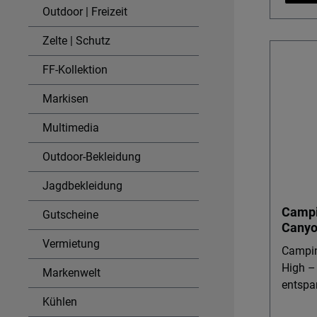
Outdoor | Freizeit
Mahlze
Details & 
Zelte | Schutz
Rahmen
Stühle
FF-Kollektion
andere
Tische
Markisen
Zeltsystemen.
Multimedia
Tischpl
wasser
Outdoor-Bekleidung
ideal f
Töpfe 
Jagdbekleidung
Markis
Campi
Gutscheine
Markis
Canyo
Blocker. Höhenverstellbare 
Vermietung
(ca. 6
Campin
uneben
High –
Markenwelt
Wigo M
entspa
Kühlen
oder S
Campin