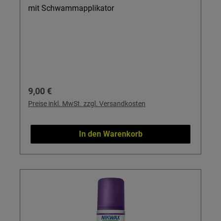
mit Schwammapplikator
Regulärer Preis:
9,00 €
Preise inkl. MwSt. zzgl. Versandkosten
In den Warenkorb