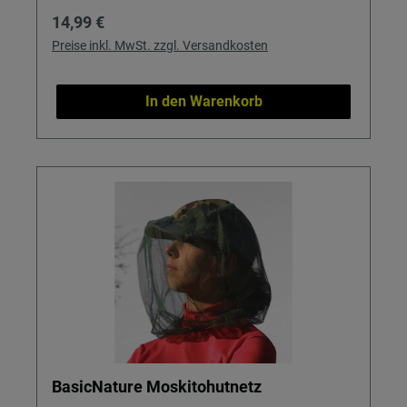
Regulärer Preis:
14,99 €
Preise inkl. MwSt. zzgl. Versandkosten
In den Warenkorb
BasicNature Moskitohutnetz