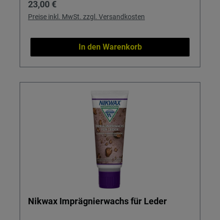
Regulärer Preis:
23,00 €
Preise inkl. MwSt. zzgl. Versandkosten
In den Warenkorb
Nikwax Imprägnierwachs für Leder