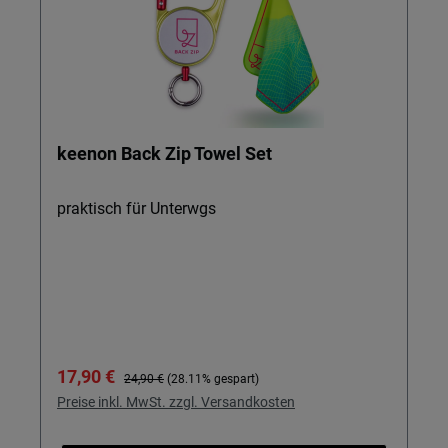
keenon Back Zip Towel Set
praktisch für Unterwgs
Verkaufspreis:
Regulärer Preis:
17,90 €
24,90 €
(28.11% gespart)
Preise inkl. MwSt. zzgl. Versandkosten