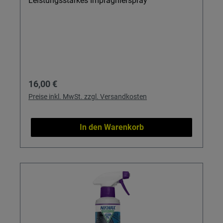
Leistungsstarkes Imprägnierspray
Regulärer Preis:
16,00 €
Preise inkl. MwSt. zzgl. Versandkosten
In den Warenkorb