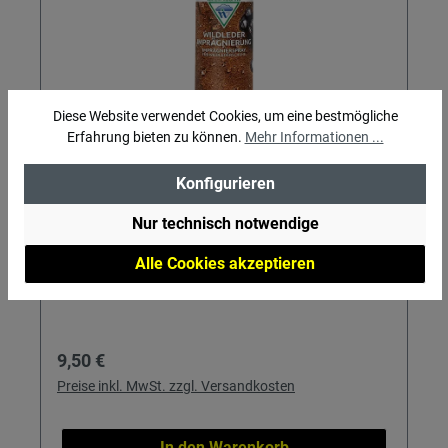
Diese Website verwendet Cookies, um eine bestmögliche
Nikwax Wildleder Imprägnierung
Erfahrung bieten zu können.
Mehr Informationen ...
Konfigurieren
mit Schwammapplikator
Nur technisch notwendige
Alle Cookies akzeptieren
Regulärer Preis:
9,50 €
Preise inkl. MwSt. zzgl. Versandkosten
In den Warenkorb