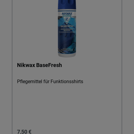
Nikwax BaseFresh
Pflegemittel für Funktionsshirts
Regulärer Preis:
7,50 €