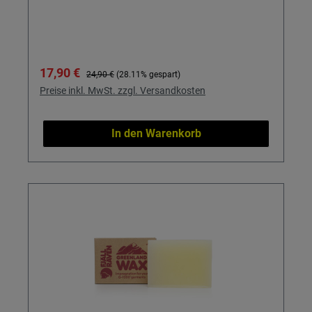
Verkaufspreis:
Regulärer Preis:
17,90 €
24,90 €
(28.11% gespart)
Preise inkl. MwSt. zzgl. Versandkosten
In den Warenkorb