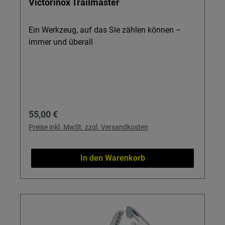
Victorinox Trailmaster
Ein Werkzeug, auf das Sie zählen können –
immer und überall
Regulärer Preis:
55,00 €
Preise inkl. MwSt. zzgl. Versandkosten
In den Warenkorb