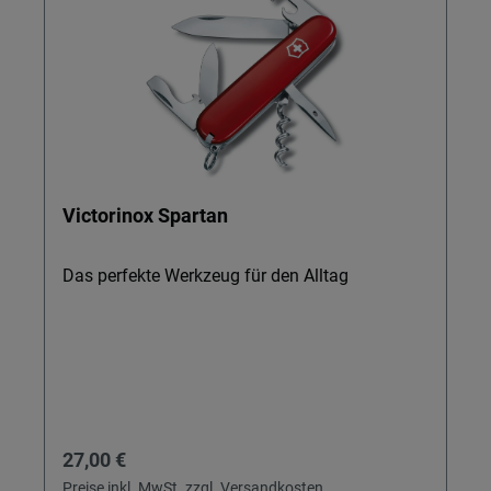
Victorinox Spartan
Das perfekte Werkzeug für den Alltag
Regulärer Preis:
27,00 €
Preise inkl. MwSt. zzgl. Versandkosten