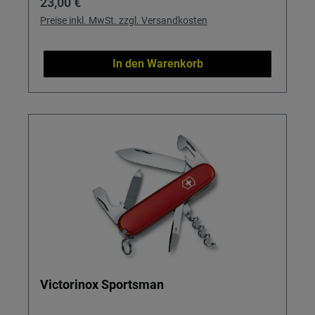
Regulärer Preis:
23,00 €
Preise inkl. MwSt. zzgl. Versandkosten
In den Warenkorb
Victorinox Sportsman