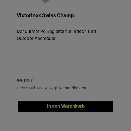
Victorinox Swiss Champ
Der ultimative Begleiter für Indoor- und
Outdoor-Abenteuer
Regulärer Preis:
99,00 €
Preise inkl. MwSt. zzgl. Versandkosten
In den Warenkorb