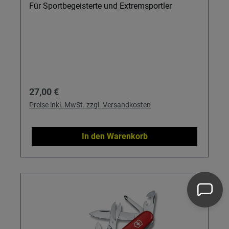
Für Sportbegeisterte und Extremsportler
Regulärer Preis:
27,00 €
Preise inkl. MwSt. zzgl. Versandkosten
In den Warenkorb