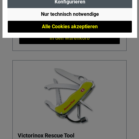
Konfigurieren
Regulärer Preis:
249,99 €
Nur technisch notwendige
Preise inkl. MwSt. zzgl. Versandkosten
Alle Cookies akzeptieren
In den Warenkorb
Victorinox Rescue Tool