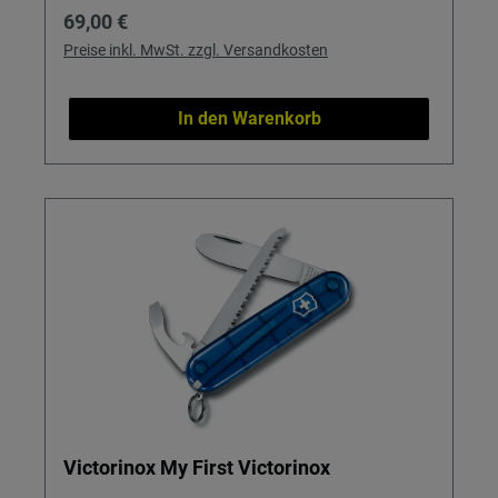
Regulärer Preis:
69,00 €
Preise inkl. MwSt. zzgl. Versandkosten
In den Warenkorb
Victorinox My First Victorinox