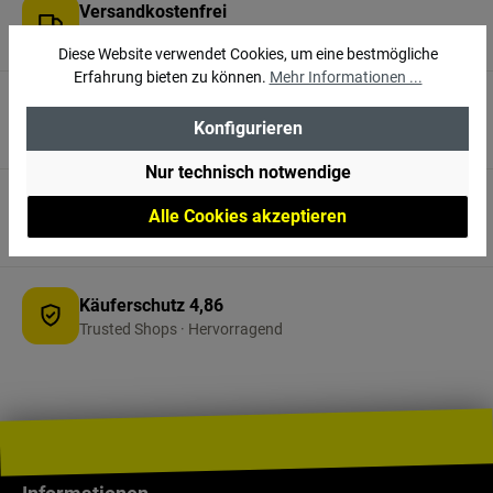
Versandkostenfrei
in ganz Österreich ab 150 €
Diese Website verwendet Cookies, um eine bestmögliche
Erfahrung bieten zu können.
Mehr Informationen ...
3.000 m² vor Ort
Konfigurieren
Erlebnisshop in Villach
Nur technisch notwendige
Persönliche Beratung
Alle Cookies akzeptieren
+43 4242 32540 · Mo–Fr
Käuferschutz 4,86
Trusted Shops · Hervorragend