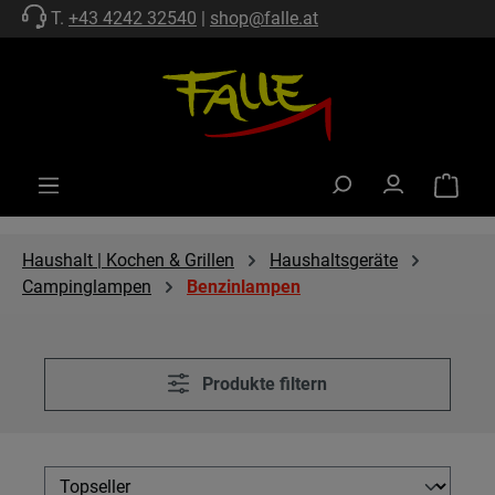
T.
+43 4242 32540
|
shop@falle.at
Zum Hauptinhalt springen
Warenko
Haushalt | Kochen & Grillen
Haushaltsgeräte
Campinglampen
Benzinlampen
Produkte filtern