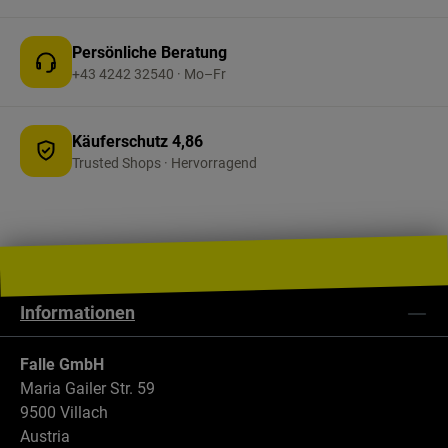
von Inhalt, Isolierung und Außentemperatur ab;
zusätzliche Rohrisolierung kann den Prozess
Persönliche Beratung
deutlich beschleunigen.
+43 4242 32540 · Mo–Fr
Käuferschutz 4,86
Trusted Shops · Hervorragend
Informationen
Falle GmbH
Maria Gailer Str. 59
9500 Villach
Austria