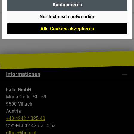
+43 4242 32540 · Mo–Fr
Konfigurieren
Nur technisch notwendige
Käuferschutz 4,86
Alle Cookies akzeptieren
Trusted Shops · Hervorragend
Informationen
Falle GmbH
Maria Gailer Str. 59
9500 Villach
Austria
+43 4242 / 325 40
fax: +43 42 42 / 314 63
office@falle.at