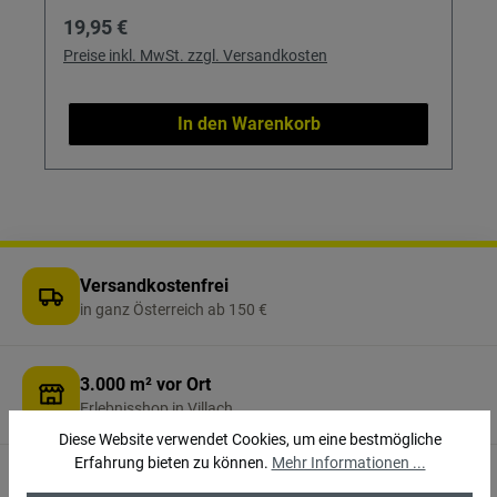
Regulärer Preis:
19,95 €
Preise inkl. MwSt. zzgl. Versandkosten
In den Warenkorb
Versandkostenfrei
in ganz Österreich ab 150 €
3.000 m² vor Ort
Erlebnisshop in Villach
Diese Website verwendet Cookies, um eine bestmögliche
Erfahrung bieten zu können.
Mehr Informationen ...
Persönliche Beratung