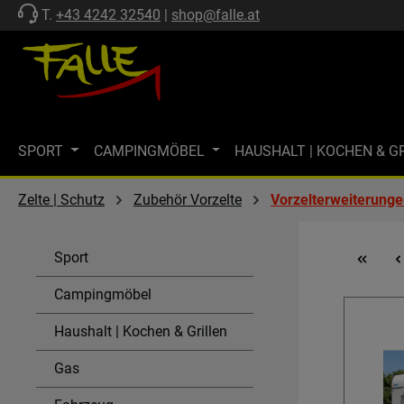
T.
+43 4242 32540
|
shop@falle.at
 Hauptinhalt springen
Zur Suche springen
Zur Hauptnavigation springen
SPORT
CAMPINGMÖBEL
HAUSHALT | KOCHEN & G
ZELTE | SCHUTZ
FF-KOLLEKTION
MARKISEN
M
Zelte | Schutz
Zubehör Vorzelte
Vorzelterweiterung
MARKENWELT
KÜHLEN
GASTECHNIK | HEIZEN
Sport
SPÜLEN & KOMBI-EINHEITEN
AKTIONEN
SALE
Campingmöbel
Haushalt | Kochen & Grillen
Gas