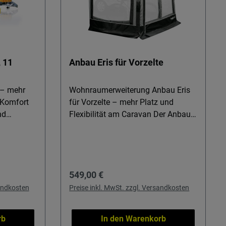
 11
Anbau Eris für Vorzelte
 – mehr
Wohnraumerweiterung Anbau Eris
 Komfort
für Vorzelte – mehr Platz und
Flexibilität am Caravan Der Anbau
Camper,
Eris verwandelt Ihr Luftvorzelt im
 Wetter und
Handumdrehen in zusätzliche
öchten.
Wohnfläche – ideal für Caravan-
ingt Licht
Reisende, die mehr Raum für
Regulärer Preis:
549,00 €
 Wind und
Gepäck, Gäste oder als Rückzugsort
hützt
wünschen. Mit komfortabler
sandkosten
Preise inkl. MwSt. zzgl. Versandkosten
spannte
Stehhöhe und getönten Fenstern
atz.
genießen Sie Privatsphäre und
rb
In den Warenkorb
Licht zugleich, egal ob auf dem