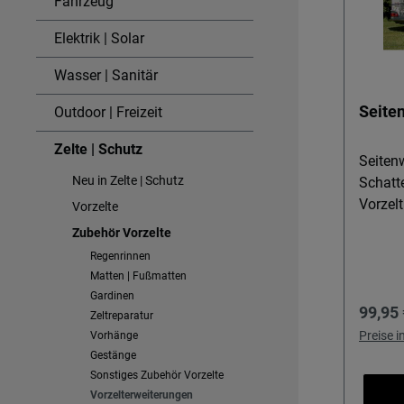
Fahrzeug
Elektrik | Solar
Wasser | Sanitär
Seite
Outdoor | Freizeit
Zelte | Schutz
Seiten
Neu in Zelte | Schutz
Schatt
Vorzelt Die Seitenwa
Vorzelte
Sonnen
Zubehör Vorzelte
die ihr
Regenrinnen
geschü
Matten | Fußmatten
verwan
Gardinen
Regulä
99,95 
Wohnwa
Zeltreparatur
gewinn
Preise 
Vorhänge
und me
Gestänge
Sonstiges Zubehör Vorzelte
entspa
Vorzelterweiterungen
Vorzel