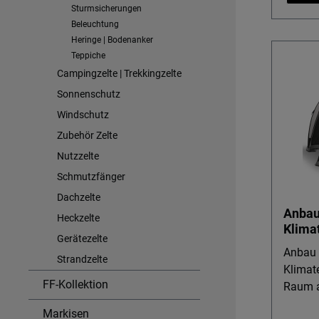
Sturmsicherungen
Ihrer Zelt
Beleuchtung
Nutzen Flexible Montage: Mitt
Heringe | Bodenanker
verste
Teppiche
Seiten
Campingzelte | Trekkingzelte
bzw. Z
Sonnenschutz
nach u
Windschutz
unkompl
Variab
Zubehör Zelte
passt 
Nutzzelte
Tiefe 
Schmutzfänger
auch l
Dachzelte
ideal f
Anbau
Stellpl
Heckzelte
Klimat
Vorzelte. Robustes Mater
Gerätezelte
Weather
Anbau 
Strandzelte
beschic
Klimat
FF-Kollektion
abgeta
Raum am Ca
zuverl
für Vo
Markisen