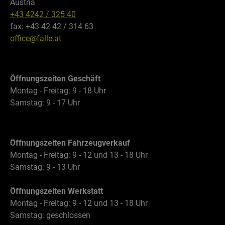
Austria
Montagematerial, Warnaufkleber und
+43 4242 / 325 40
Handbuch für schnellen Einbau. Ergänzender
fax: +43 42 42 / 314 63
Schutz: Kombinierbar mit Gaswarngeräten,
office@falle.at
Gassensoren, Narkosegas-Warngeräten,
hochwertigen Innenraumleuchten, LED-
Lampen, passenden Ersatzteilen, Fenster
Öffnungszeiten Geschäft
Ersatzteilen, Heckträger Zubehör und weiteren
Montag - Freitag: 9 - 18 Uhr
OEM-Komponenten für ein rundum sicheres
Samstag: 9 - 17 Uhr
Reisemobil. Wichtig: Nur für die genannten
Fahrzeugmodelle (VW T6.1, VW Crafter Gen. 2,
Mercedes-Benz Sprinter W907/W910, MAN
TGE) in den angegebenen Bauzeiträumen
Öffnungszeiten Fahrzeugverkauf
geeignet.
Montag - Freitag: 9 - 12 und 13 - 18 Uhr
Samstag: 9 - 13 Uhr
Öffnungszeiten Werkstatt
Montag - Freitag: 9 - 12 und 13 - 18 Uhr
Samstag: geschlossen