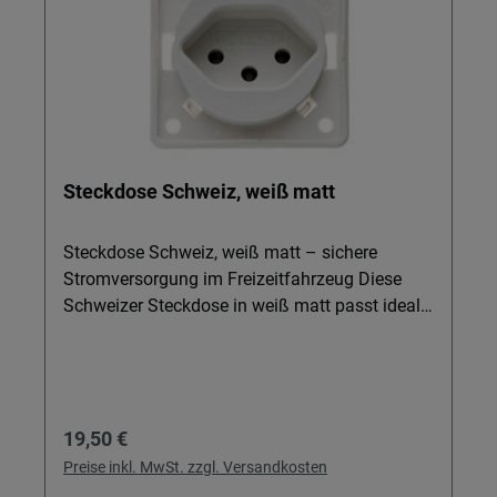
Steckdose Schweiz, weiß matt
Steckdose Schweiz, weiß matt – sichere
Stromversorgung im Freizeitfahrzeug Diese
Schweizer Steckdose in weiß matt passt ideal
in moderne Freizeitfahrzeuge, Boote oder
Aufbauten, in denen Sie Booster, Ladewandler,
Spannungswandler, Batterien oder LiFePO4-
und Lithium-Batterien nutzen. Sie ist optimal,
Regulärer Preis:
19,50 €
wenn Sie ein einheitliches Schalterprogramm
für Ihre Steckdosen, Einbauleuchten,
Preise inkl. MwSt. zzgl. Versandkosten
Innenraumleuchten und LED-Lampen