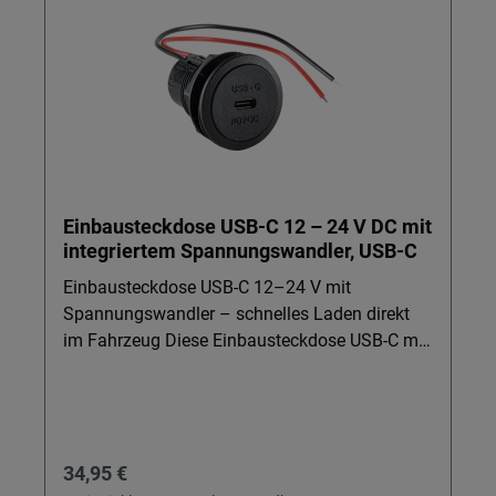
Einbausteckdose USB-C 12 – 24 V DC mit
integriertem Spannungswandler, USB-C
Einbausteckdose USB-C 12–24 V mit
Spannungswandler – schnelles Laden direkt
im Fahrzeug Diese Einbausteckdose USB-C mit
integriertem Spannungswandler ist ideal für
alle, die unterwegs Smartphone, Tablet oder
Spiel und Freizeit-Gadgets zuverlässig laden
wollen. Ob beim Outdoor-Sport, auf Reisen oder
Regulärer Preis:
34,95 €
im Alltag – nutzen Sie moderne USB-