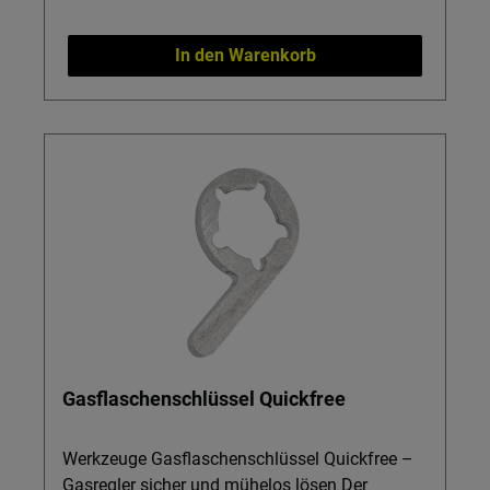
Nutzen Spezifisch für DEKAPUR 2K-90:
Sicherer Sitz der Kartusche für zuverlässige
In den Warenkorb
Dosierung ohne Materialverschwendung.
Leichtes Gehäuse (nur ca. 210 g Netto):
Angenehmes, ermüdungsarmes Arbeiten auch
bei längeren Einsatzzeiten. Kompakte
Abmessungen: Praktisches Packmaß
erleichtert Transport und Lagerung im
Werkzeugkoffer. Für Profis und anspruchsvolle
Anwender: Ideal für präzise 2K-Anwendungen
in Werkstätten und OEM-Umgebungen. Wichtig:
Entwickelt ausschließlich für die Verwendung
mit DEKAPUR 2K-90 – für optimale Funktion
und Prozesssicherheit.
Gasflaschenschlüssel Quickfree
Werkzeuge Gasflaschenschlüssel Quickfree –
Gasregler sicher und mühelos lösen Der