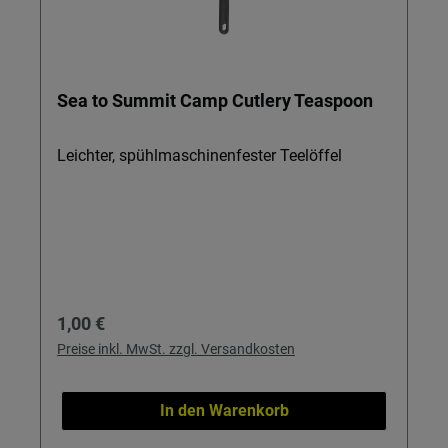
Sea to Summit Camp Cutlery Teaspoon
Leichter, spühlmaschinenfester Teelöffel
Regulärer Preis:
1,00 €
Preise inkl. MwSt. zzgl. Versandkosten
In den Warenkorb