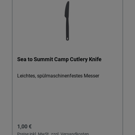
Sea to Summit Camp Cutlery Knife
Leichtes, spülmaschinenfestes Messer
Regulärer Preis:
1,00 €
Preise inkl. MwSt. zzgl. Versandkosten