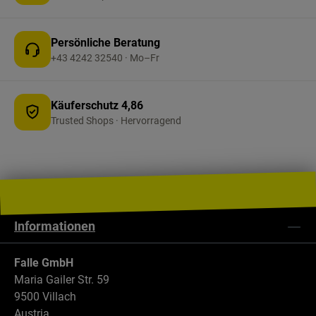
prüfen Sie vor dem Kauf die Maße Ihres
Vorzelteingangs für eine optimale Passform.
Persönliche Beratung
+43 4242 32540 · Mo–Fr
Käuferschutz 4,86
Trusted Shops · Hervorragend
Informationen
Falle GmbH
Maria Gailer Str. 59
9500 Villach
Austria