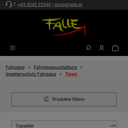
T.
+43 4242 32540
|
shop@falle.at
Zum Hauptinhalt springen
Warenko
Fahrzeug
Fahrzeugausstattung
Insektenschutz Fahrzeug
Türen
Produkte filtern