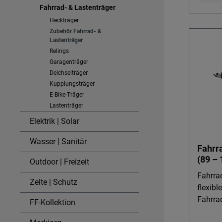
Fahrrad- & Lastenträger
Wasser
% PES)
Heckträger
Zubehör Fahrrad- &
Spritzw
Lastenträger
Ketten
Relings
werden. Leicht & verstärkt: 
Garagenträger
genug 
Deichselträger
nur ca
Kupplungsträger
handha
E-Bike-Träger
Elasti
Lastenträger
flexibe
Elektrik | Solar
an – ob
E‑Bike
Wasser | Sanitär
Fahrr
Reisemobile. Integ
(89 –
Outdoor | Freizeit
Warnsc
eingen
Fahrra
Zelte | Schutz
optiona
flexibl
Ladung
Fahrradträger Di
FF-Kollektion
ist. Kompaktes Packmaß (ca. 30 ×
Rail Qu