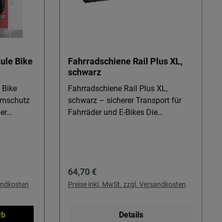
ule Bike
Fahrradschiene Rail Plus XL,
schwarz
 Bike
Fahrradschiene Rail Plus XL,
umschutz
schwarz – sicherer Transport für
Fahrräder und E-Bikes Die
 Bike
Fahrradschiene Rail Plus XL,
e Fahrräder
schwarz ist die robuste Basis für
Ihren Fahrradträger, Heckträger oder
räger
Heckträger Reisemobile. Dank
Regulärer Preis:
64,70 €
chmutz
größerem Querschnitt eignet sie
sich ideal für normale Räder und E-
sandkosten
Preise inkl. MwSt. zzgl. Versandkosten
en und
Bikes, egal ob am Heckträger
er auch
Kastenwagen oder am E-Bike-
rb
Details
och sauber,
Träger. Für alle, die ihr Bike sicher