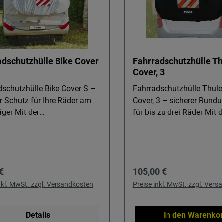
adschutzhülle Bike Cover
Fahrradschutzhülle Th
Cover, 3
dschutzhülle Bike Cover S –
Fahrradschutzhülle Thule
r Schutz für Ihre Räder am
Cover, 3 – sicherer Rund
Mit der
für bis zu drei Räder Mit der
dschutzhülle Bike Cover S
Fahrradschutzhülle Thule
n Sie Ihre Fahrräder auf
Cover, 3 schützen Sie Ihr
hrradträger oder E-Bike-
auf dem E-Bike-Träger,
zuverlässig vor Regen,
Fahrradträger oder Heckt
rer Preis:
Regulärer Preis:
€
105,00 €
z und Straßensalz. Ideal für
zuverlässig vor Regen, S
obile und Heckträger, wenn
und Fahrtwind. Ideal für
inkl. MwSt. zzgl. Versandkosten
Preise inkl. MwSt. zzgl. Ver
s zu 3 Räder sauber und
Reisemobile, Kastenwag
ertig am Ziel ankommen
Anhänger, wenn Ihre Räd
Details
In den Warenko
n. Details & Nutzen
nach vielen Kilometern n