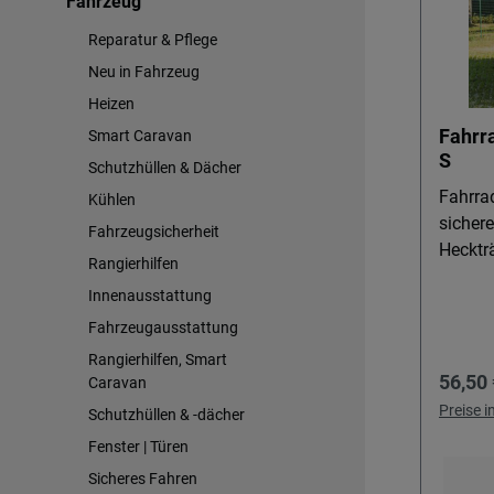
Fahrzeug
Reparatur & Pflege
Neu in Fahrzeug
Heizen
Fahrr
Smart Caravan
S
Schutzhüllen & Dächer
Fahrra
Kühlen
sichere
Fahrzeugsicherheit
Heckträger 
Rangierhilfen
Fahrra
Innenausstattung
schütze
Fahrzeugausstattung
dem Fa
Träger 
Rangierhilfen, Smart
Regulä
56,50 
Schmut
Caravan
Reisem
Preise 
Schutzhüllen & -dächer
Sie bi
Fenster | Türen
reisef
Sicheres Fahren
lassen möchte