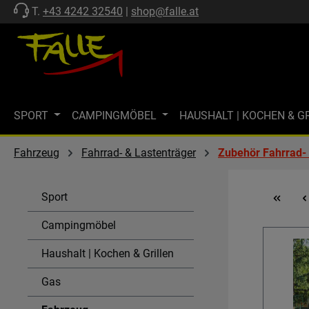
T.
+43 4242 32540
|
shop@falle.at
 Hauptinhalt springen
Zur Suche springen
Zur Hauptnavigation springen
SPORT
CAMPINGMÖBEL
HAUSHALT | KOCHEN & G
ZELTE | SCHUTZ
FF-KOLLEKTION
MARKISEN
M
Fahrzeug
Fahrrad- & Lastenträger
Zubehör Fahrrad- 
MARKENWELT
KÜHLEN
GASTECHNIK | HEIZEN
Sport
SPÜLEN & KOMBI-EINHEITEN
AKTIONEN
SALE
Campingmöbel
Haushalt | Kochen & Grillen
Gas