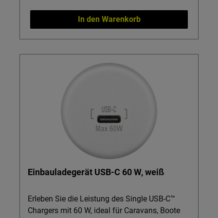
Der USB-C-Ladestecker ist als kompakter
Spannungswandler für mobile Geräte
In den Warenkorb
konzipiert und ersetzt keine separaten
Ladewandler oder Booster für Bordnetze oder
größere Verbraucher.
Einbauladegerät USB-C 60 W, weiß
Erleben Sie die Leistung des Single USB-C™
Chargers mit 60 W, ideal für Caravans, Boote