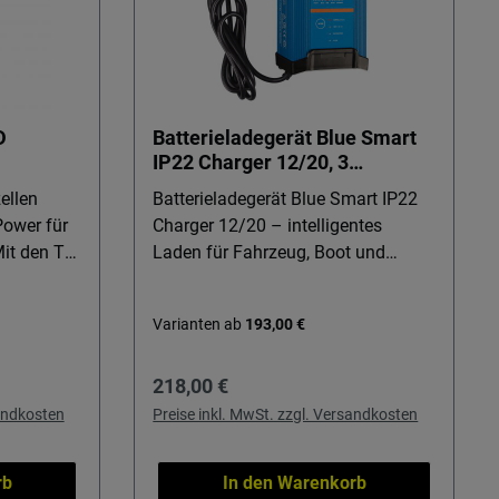
D
Batterieladegerät Blue Smart
IP22 Charger 12/20, 3
Ausgänge
ellen
Batterieladegerät Blue Smart IP22
ower für
Charger 12/20 – intelligentes
Mit den TC
Laden für Fahrzeug, Boot und
n Sie sich
Wohnmobil Dieses
gung auf
Batterieladegerät ist die präzise
Varianten ab
193,00 €
 im
Lösung für alle, die ihre 12-V-
 tagelang
Batterien in Werkstatt, Boot oder
Regulärer Preis:
218,00 €
nterwegs
Reisemobil zuverlässig laden
Aqua Pro
möchten. Ob Starter-, Bord- oder
sandkosten
Preise inkl. MwSt. zzgl. Versandkosten
Versorgerbatterie – der Blue Smart
zen wollen.
IP22 Charger 12/20 liefert
rb
In den Warenkorb
0 Stunden
kontrollierte Energie, schont Ihre