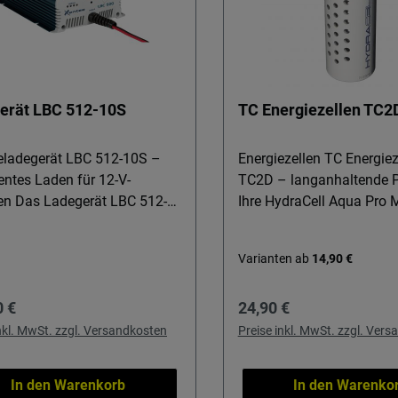
erät LBC 512-10S
TC Energiezellen TC2
ieladegerät LBC 512-10S –
Energiezellen TC Energiez
gentes Laden für 12-V-
TC2D – langanhaltende P
ien Das Ladegerät LBC 512-
Ihre HydraCell Aqua Pro 
 die präzise Lösung für
Energiezellen TC2D sicher
 Werkstätten, Reisemobile,
zuverlässige Lichtversor
Varianten ab
14,90 €
und anspruchsvolle OEM-
Tour, beim Camping oder
e. Es lädt LiFePO4-, Li-Ion-
Notfall. Ideal für alle, die
rer Preis:
Regulärer Preis:
0 €
24,90 €
lei-Batterien (AGM, Gel,
fernab jeder Steckdose u
icher, effizient und
sind und ihre HydraCell 
inkl. MwSt. zzgl. Versandkosten
Preise inkl. MwSt. zzgl. Ver
cht – ideal, wenn
ohne ständigen Wechsel
ssigkeit, Kontrolle und lange
klassischer Batterien nut
In den Warenkorb
In den Warenko
ielebensdauer im Fokus
Details & Nutzen Über 12