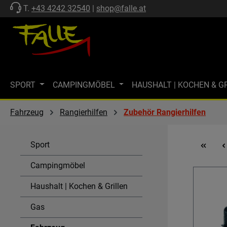
T.
+43 4242 32540
|
shop@falle.at
 Hauptinhalt springen
Zur Suche springen
Zur Hauptnavigation springen
SPORT
CAMPINGMÖBEL
HAUSHALT | KOCHEN & G
ZELTE | SCHUTZ
FF-KOLLEKTION
MARKISEN
M
Fahrzeug
Rangierhilfen
Zubehör Rangierhilfen
MARKENWELT
KÜHLEN
GASTECHNIK | HEIZEN
Sport
SPÜLEN & KOMBI-EINHEITEN
AKTIONEN
SALE
Campingmöbel
Haushalt | Kochen & Grillen
Gas