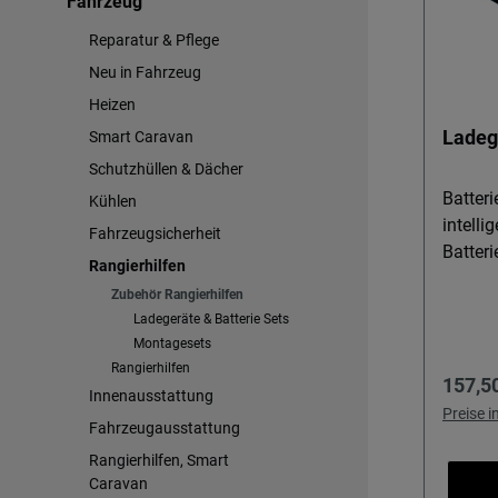
Fahrzeug
Reparatur & Pflege
Neu in Fahrzeug
Heizen
Ladeg
Smart Caravan
Schutzhüllen & Dächer
Batter
Kühlen
intelli
Fahrzeugsicherheit
Batter
Rangierhilfen
10S ist
Zubehör Rangierhilfen
Profis,
Ladegeräte & Batterie Sets
Boote 
Montagesets
Projekt
Rangierhilfen
Regulä
157,5
sowie B
Innenausstattung
Nass) s
Preise 
Fahrzeugausstattung
überwa
Rangierhilfen, Smart
Zuverlä
Caravan
Batter