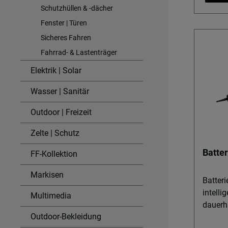
Schutzhüllen & -dächer
stehen. Details & Nutzen Univer
einsetz
Fenster | Türen
Batteri
Sicheres Fahren
Invest
Fahrrad- & Lastenträger
bei unt
Elektrik | Solar
Batteri
schonen
Wasser | Sanitär
Mikrop
Ladeph
Outdoor | Freizeit
und si
bei 10
Zelte | Schutz
& Auto-
Batte
FF-Kollektion
tiefen
und hä
Markisen
automat
Batter
passive
intelli
Multimedia
Lüfterg
dauerha
Outdoor-Bekleidung
Innenr
Das Ba