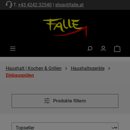
T.
+43 4242 32540
|
shop@falle.at
Zum Hauptinhalt springen
Warenko
Haushalt | Kochen & Grillen
Haushaltsgeräte
Einbauspülen
Produkte filtern