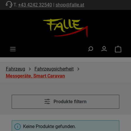
T.
+43 4242 32540
|
shop@falle.at
Zum Hauptinhalt springen
Warenko
Fahrzeug
Fahrzeugsicherheit
Messgeräte, Smart Caravan
Produkte filtern
Keine Produkte gefunden.