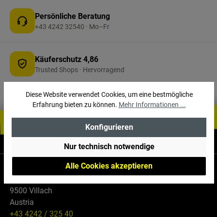
Persönliche Beratung
+43 4242 32540 · Mo–Fr
Käuferschutz 4,86
Trusted Shops · Hervorragend
Diese Website verwendet Cookies, um eine bestmögliche
Erfahrung bieten zu können.
Mehr Informationen ...
Konfigurieren
Informationen
Nur technisch notwendige
Alle Cookies akzeptieren
Falle GmbH
Maria Gailer Str. 59
9500 Villach
Austria
+43 4242 / 325 40