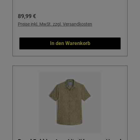
Regulärer Preis:
89,99 €
Preise inkl. MwSt. zzgl. Versandkosten
In den Warenkorb