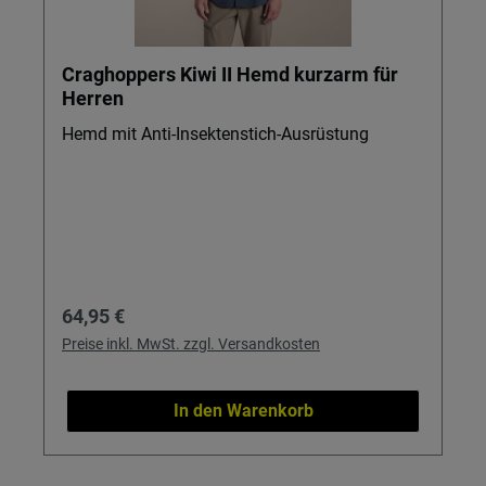
Craghoppers Kiwi II Hemd kurzarm für
Herren
Hemd mit Anti-Insektenstich-Ausrüstung
Regulärer Preis:
64,95 €
Preise inkl. MwSt. zzgl. Versandkosten
In den Warenkorb