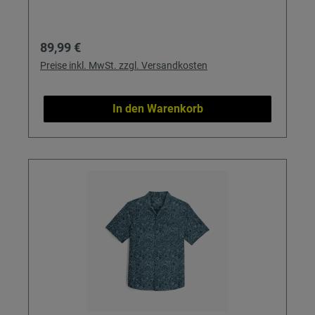
Regulärer Preis:
89,99 €
Preise inkl. MwSt. zzgl. Versandkosten
In den Warenkorb