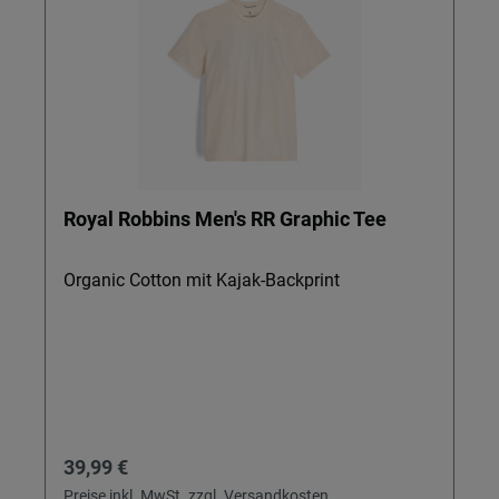
Royal Robbins Men's RR Graphic Tee
Organic Cotton mit Kajak-Backprint
Regulärer Preis:
39,99 €
Preise inkl. MwSt. zzgl. Versandkosten