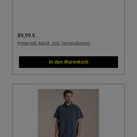
Regulärer Preis:
89,99 €
Preise inkl. MwSt. zzgl. Versandkosten
In den Warenkorb