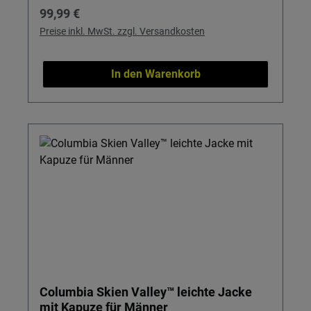
Regulärer Preis:
99,99 €
Preise inkl. MwSt. zzgl. Versandkosten
In den Warenkorb
Columbia Skien Valley™ leichte Jacke
mit Kapuze für Männer