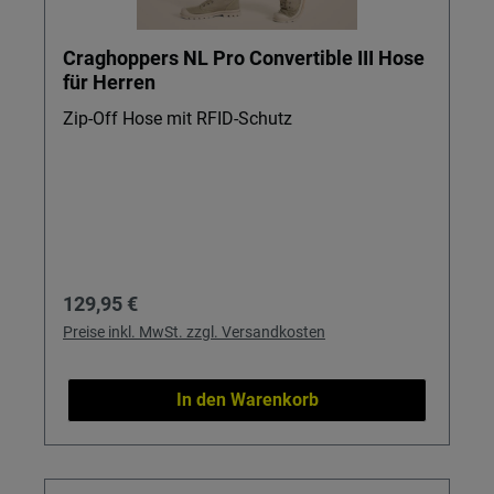
Craghoppers NL Pro Convertible III Hose
für Herren
Zip-Off Hose mit RFID-Schutz
Regulärer Preis:
129,95 €
Preise inkl. MwSt. zzgl. Versandkosten
In den Warenkorb