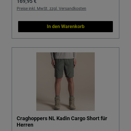
Regulärer Preis:
169,95 €
Preise inkl. MwSt. zzgl. Versandkosten
In den Warenkorb
Craghoppers NL Kadin Cargo Short für
Herren