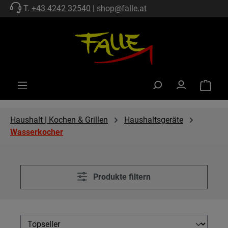
T.
+43 4242 32540
|
shop@falle.at
Zum Hauptinhalt springen
Warenko
Haushalt | Kochen & Grillen
Haushaltsgeräte
Wasserkocher
Produkte filtern