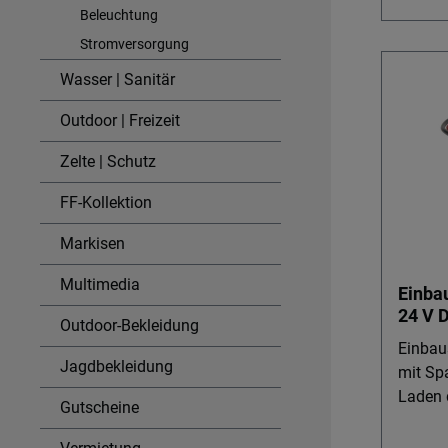
Ladewa
Beleuchtung
Spannungs
Stromversorgung
Nutzen 2-fach-Einbausteckdo
Wasser | Sanitär
Versor
gleichz
Outdoor | Freizeit
Naviga
Spielz
Zelte | Schutz
und Fre
FF-Kollektion
Outdoor-Sport. U
C (3 A
Markisen
schnell
zusätz
Multimedia
Einba
schont 
24 V 
Elektrik 
Outdoor-Bekleidung
Spann
kompati
Einbau
Jagdbekleidung
Transp
mit Sp
Booten
Laden di
Gutscheine
mit OE
Einbau
Schalt
integr