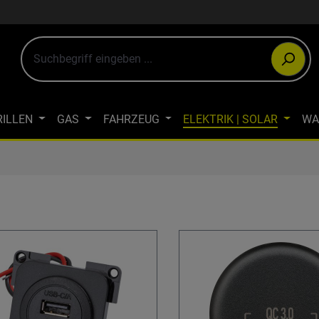
RILLEN
GAS
FAHRZEUG
ELEKTRIK | SOLAR
WA
ULTIMEDIA
OUTDOOR-BEKLEIDUNG
JAGDBEKLEIDUN
WINTERCAMPING
ÖKOLOGISCH CAMPEN
FAHRRAD- & LA