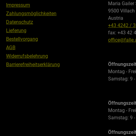
Maria Gailer 
Impressum
Fahrze
9500 Villach
Zahlungsmöglichkeiten
Outdoo
Austria
Trinkfl
Datenschutz
+43 4242 / 
Reinig
Lieferung
fax: +43 42 
daneben v
Bestellvorgang
office@falle.
Integra
AGB
Montag
Widerrufsbelehrung
Einbau
Öffnungszei
Barrierefreiheitserklärung
nutzbar
Montag - Frei
Regens
Samstag: 9 -
Wichtig
Doppel
DC Bor
keine 
Öffnungszei
Verwen
Montag - Frei
passen
Samstag: 9 -
Install
Öffnungszei