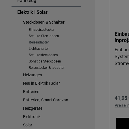
Fahrzeug
Elektrik | Solar
Steckdosen & Schalter
Einspeisestecker
Einba
Schuko Steckdosen
inpro
Reiseadapter
Lichtschalter
Einbau
Schukosteckdosen
Syste
Sonstige Steckdosen
Stromv
Reisestecker & -adapter
C Dies
Heizungen
inproja
Neu in Elektrik | Solar
Lösung
zuverl
Batterien
Regulä
41,95 
modern
Batterien, Smart Caravan
– etwa
Preise 
Heizgeräte
mobilen
Elektronik
die un
Solar
wollen,