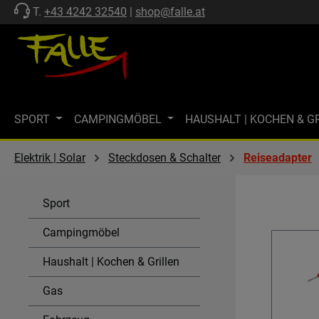
T.
+43 4242 32540
|
shop@falle.at
 Hauptinhalt springen
Zur Suche springen
Zur Hauptnavigation springen
SPORT
CAMPINGMÖBEL
HAUSHALT | KOCHEN & G
ZELTE | SCHUTZ
FF-KOLLEKTION
MARKISEN
M
Elektrik | Solar
Steckdosen & Schalter
Reiseadapter
MARKENWELT
KÜHLEN
GASTECHNIK | HEIZEN
Sport
SPÜLEN & KOMBI-EINHEITEN
AKTIONEN
SALE
Campingmöbel
Haushalt | Kochen & Grillen
Gas