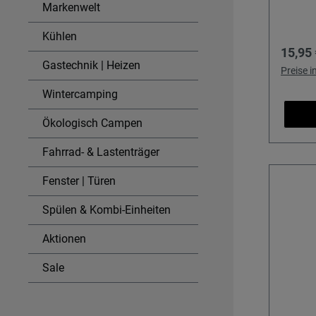
Kaniste
Campin
Markenwelt
260 g 
Notfal
widers
rechte
Kühlen
Regulä
15,95 
Einsat
platzs
Gastechnik | Heizen
Kanist
oder S
Preise 
Versch
dass Si
Wintercamping
WC-Ent
bequem
Toilet
können. Details & Nu
Ökologisch Campen
Toilet
Lebens
Fahrrad- & Lastenträger
Kanist
sauber
ergänz
andere
Fenster | Türen
Eigeng
Trinkw
Spülen & Kombi-Einheiten
Wasser
Aktionen
Steht s
und opt
Sale
weiter
kombini
Ablass