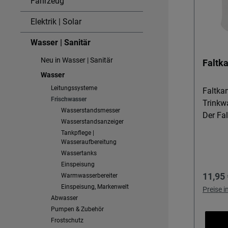
Fahrzeug
Elektrik | Solar
Wasser | Sanitär
Neu in Wasser | Sanitär
Faltka
Wasser
Leitungssysteme
Faltkan
Frischwasser
Trinkw
Wasserstandsmesser
Der Fal
Wasserstandsanzeiger
Camper
Tankpflege |
Reisen
Wasseraufbereitung
flexib
Wassertanks
lässt s
Einspeisung
Regulä
11,95 
ist sch
Warmwasserbereiter
Einspeisung, Markenwelt
zuverl
Preise 
Abwasser
Campin
Pumpen & Zubehör
Detail
Frostschutz
Lebens