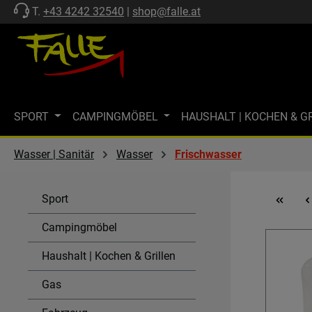
T.
+43 4242 32540
|
shop@falle.at
 Hauptinhalt springen
Zur Suche springen
Zur Hauptnavigation springen
SPORT
CAMPINGMÖBEL
HAUSHALT | KOCHEN & G
ZELTE | SCHUTZ
FF-KOLLEKTION
MARKISEN
M
Wasser | Sanitär
Wasser
Frischwasser
MARKENWELT
KÜHLEN
GASTECHNIK | HEIZEN
Sport
SPÜLEN & KOMBI-EINHEITEN
AKTIONEN
SALE
Campingmöbel
Haushalt | Kochen & Grillen
Gas