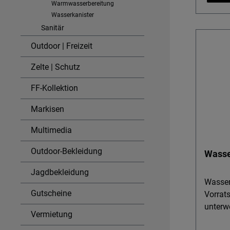
Warmwasserbereitung
Sicher
Wasserkanister
PE, pe
Sanitär
trinkba
Outdoor | Freizeit
Absperr
Ausgie
Zelte | Schutz
als Wa
Campin
FF-Kollektion
Küche.
einfac
Markisen
kleine
Multimedia
Faltka
Stabil
Outdoor-Bekleidung
Wasse
Bequem
einer Ö
Jagdbekleidung
improv
Wasser
Gutscheine
Durchd
Vorrat
Mündun
unterwegs Der lebens
Vermietung
Befüll
Wasser-