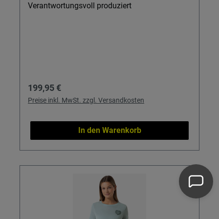
Verantwortungsvoll produziert
Regulärer Preis:
199,95 €
Preise inkl. MwSt. zzgl. Versandkosten
In den Warenkorb