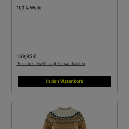
100 % Wolle
Regulärer Preis:
169,95 €
Preise inkl. MwSt. zzgl. Versandkosten
In den Warenkorb