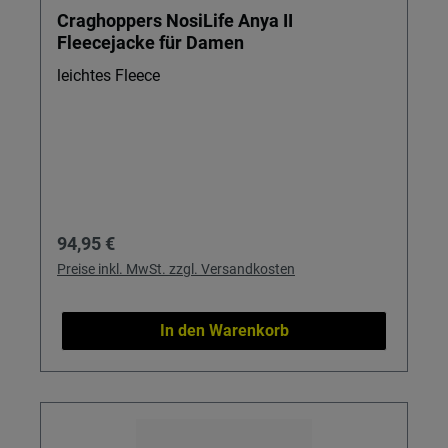
Craghoppers NosiLife Anya II
Fleecejacke für Damen
leichtes Fleece
Regulärer Preis:
94,95 €
Preise inkl. MwSt. zzgl. Versandkosten
In den Warenkorb