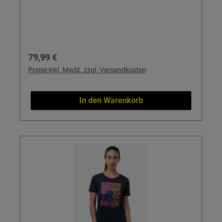
Regulärer Preis:
79,99 €
Preise inkl. MwSt. zzgl. Versandkosten
In den Warenkorb