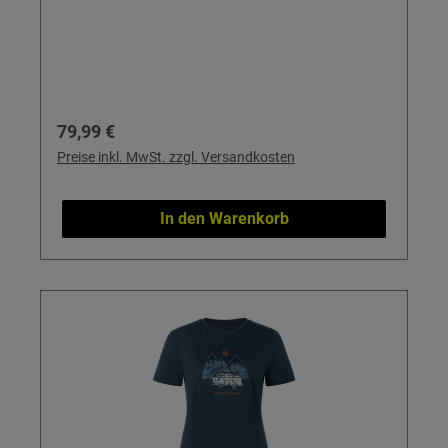
Regulärer Preis:
79,99 €
Preise inkl. MwSt. zzgl. Versandkosten
In den Warenkorb