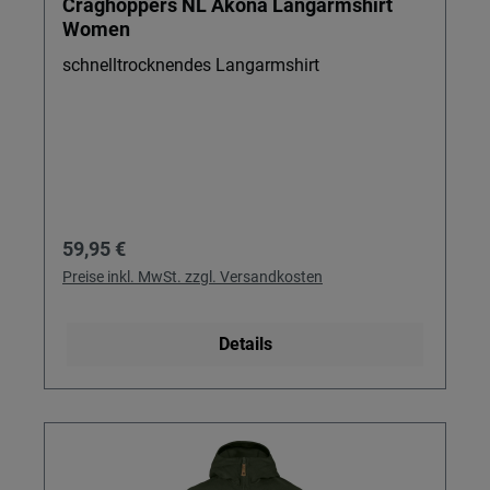
Craghoppers NL Akona Langarmshirt
Women
schnelltrocknendes Langarmshirt
Regulärer Preis:
59,95 €
Preise inkl. MwSt. zzgl. Versandkosten
Details