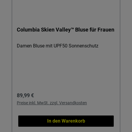
Columbia Skien Valley™ Bluse für Frauen
Damen Bluse mit UPF50 Sonnenschutz
Regulärer Preis:
89,99 €
Preise inkl. MwSt. zzgl. Versandkosten
In den Warenkorb