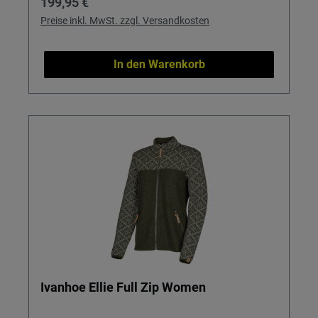
Regulärer Preis:
199,95 €
Preise inkl. MwSt. zzgl. Versandkosten
In den Warenkorb
Ivanhoe Ellie Full Zip Women