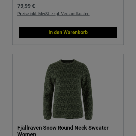
Regulärer Preis:
79,99 €
Preise inkl. MwSt. zzgl. Versandkosten
In den Warenkorb
Fjällräven Snow Round Neck Sweater
Women