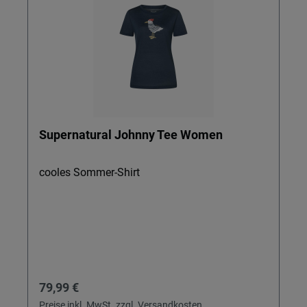
Supernatural Johnny Tee Women
cooles Sommer-Shirt
Regulärer Preis:
79,99 €
Preise inkl. MwSt. zzgl. Versandkosten