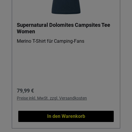
Supernatural Dolomites Campsites Tee
Women
Merino T-Shirt für Camping-Fans
Regulärer Preis:
79,99 €
Preise inkl. MwSt. zzgl. Versandkosten
In den Warenkorb