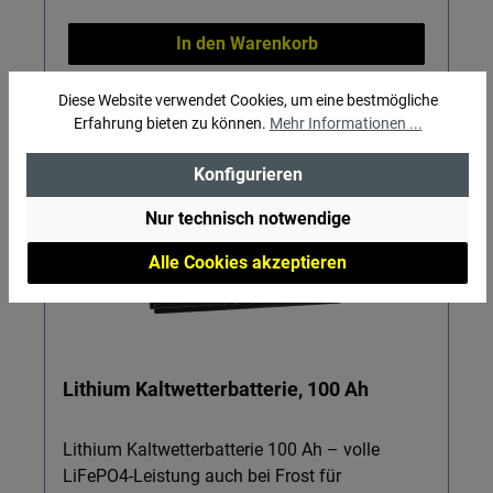
startklar für zuverlässige Batteriepflege.
Restlaufzeit und ersetzen schwere
Wichtig: Nur für 12‑V-Batterien in geeigneten
herkömmliche Batterien durch moderne
In den Warenkorb
Umgebungen verwenden und die
Lithium-Batterien. Details & Nutzen Integrierte
Herstellerhinweise beachten.
Batterieüberwachung: Spannung, Strom,
Diese Website verwendet Cookies, um eine bestmögliche
Temperatur, Ladestand und Laufzeit jederzeit
Erfahrung bieten zu können.
Mehr Informationen ...
im Blick – so planen Sie Ihren
Energieverbrauch präzise. Bluetooth & App „Be
Konfigurieren
in Charge“: Per Smartphone (iOS/Android) oder
LED-Display sehen Sie live, was Ihre Batterie
Nur technisch notwendige
leistet – ohne zusätzliche Messgeräte.
Alle Cookies akzeptieren
Vollautomatische Heizfunktion: Sicheres Laden
und Nutzen auch bei Frost – ideal für
Wintercamping und kalte Nächte an Bord.
LiFePO4-Technologie: Hohe Sicherheit, lange
Lebensdauer und geringes Gewicht im
Lithium Kaltwetterbatterie, 100 Ah
Vergleich zu klassischen Batterien – perfekt für
moderne Versorgungsbatterien. Prismatische
Zellen in A-Qualität: Maximale Energiedichte
Lithium Kaltwetterbatterie 100 Ah – volle
für 150 Ah Kapazität – mehr nutzbare Energie
LiFePO4-Leistung auch bei Frost für