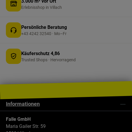
3.000 m² vor Ort
Filter ist als Halter für Papier-Filtertüten Größe
Erlebnisshop in Villach
4 konzipiert und ersetzt diese nicht vollständig.
Persönliche Beratung
+43 4242 32540 · Mo–Fr
Käuferschutz 4,86
Trusted Shops · Hervorragend
Informationen
Falle GmbH
Maria Gailer Str. 59