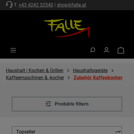
T.
+43 4242 32540
|
shop@falle.at
Zum Hauptinhalt springen
Warenko
Haushalt | Kochen & Grillen
Haushaltsgeräte
Kaffeemaschinen & -kocher
Zubehör Kaffeekocher
Produkte filtern