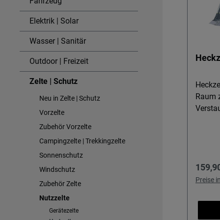
Fahrzeug
Elektrik | Solar
Wasser | Sanitär
Heckz
Outdoor | Freizeit
Zelte | Schutz
Heckze
Raum z
Neu in Zelte | Schutz
Verstauen 
Vorzelte
Comet 
Zubehör Vorzelte
geöffn
Campingzelte | Trekkingzelte
in ein
ideal 
Sonnenschutz
Regulä
159,9
und Akt
Windschutz
und T6
Preise 
Zubehör Zelte
Handum
Nutzzelte
Schlaf
Gerätezelte
Zeltzu