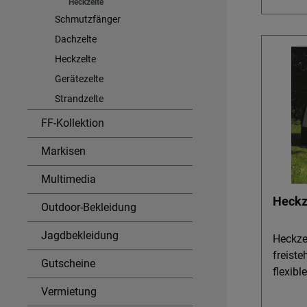
Heckzelte
zu überladen. D
Schmutzfänger
Einfac
Dachzelte
Das He
Heckkl
Heckzelte
Gestän
Gerätezelte
nötig, 
Strandzelte
Kompak
FF-Kollektion
66 × 2
etwa 5
Markisen
mühelo
oder ne
Multimedia
ohne w
Heckz
blockieren. A
Outdoor-Bekleidung
Raumkl
Jagdbekleidung
Eingan
Heckzel
Belüft
freiste
Gutscheine
Umzieh
flexible 
Ihren B
Heckzel
Vermietung
Markisenzelten
verwan