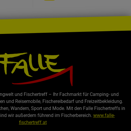
e,
,
nschürzen,
n,
den
tig:
für VW
on 06/2015
Ergänzung
ten,
e,
 Nutzzelte
ingwelt und Fischertreff – Ihr Fachmarkt für Camping- und
behör.
 und Reisemobile, Fischereibedarf und Freizeitbekleidung.
chen, Wandern, Sport und Mode. Mit den Falle Fischertreffs in
sind wir außerdem führend im Fischerbereich.
www.falle-
fischertreff.at