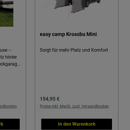
easy camp Krossbu Mini
luxe –
Sorgt für mehr Platz und Komfort
z hinter
 Lösung für
 Ordnung
brauchen.
ger und
Regulärer Preis:
154,95 €
rräder,
eres
sandkosten
Preise inkl. MwSt. zzgl. Versandkosten
n
rb
In den Warenkorb
t, direkt