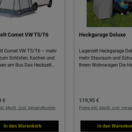
elt Comet VW T5/T6
Heckgarage Deluxe
lt Comet VW T5/T6 – mehr
Lagerzelt Heckgarage De
um Schlafen, Kochen und
mehr Stauraum und Schut
am Bus Das Heckzelt
Ihrem Wohnwagen Die Heckgarage
VW T5/T6 verwandelt die
Deluxe ist die praktische
ete Heckklappe Ihres VW Bus
alle, die auf Reisen mehr
en geschützten Zusatzraum –
und trockenen Stauraum 
für Wochenendtrips, Camping
Ideal für Camping-Einstei
rer Preis:
Regulärer Preis:
0 €
119,95 €
ivurlaub. Speziell für VW T5
erfahrene Camper, die Fah
 entwickelt, gewinnen Sie im
Campingmöbel oder weit
inkl. MwSt. zzgl. Versandkosten
Preise inkl. MwSt. zzgl. Ver
drehen Platz zum Kochen,
Zeltzubehör sicher und
en oder für Fahrräder und
wettergeschützt verstaue
In den Warenkorb
In den Warenko
behör, ohne den Innenraum
möchten. Schnell aufgebau