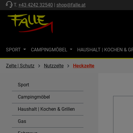
T.
+43 4242 32540
|
shop@falle.at
 Hauptinhalt springen
Zur Suche springen
Zur Hauptnavigation springen
SPORT
CAMPINGMÖBEL
HAUSHALT | KOCHEN & G
ZELTE | SCHUTZ
FF-KOLLEKTION
MARKISEN
M
Zelte | Schutz
Nutzzelte
Heckzelte
MARKENWELT
KÜHLEN
GASTECHNIK | HEIZEN
Sport
SPÜLEN & KOMBI-EINHEITEN
AKTIONEN
SALE
Campingmöbel
Haushalt | Kochen & Grillen
Gas