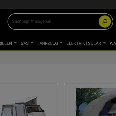
RILLEN
GAS
FAHRZEUG
ELEKTRIK | SOLAR
WA
ULTIMEDIA
OUTDOOR-BEKLEIDUNG
JAGDBEKLEIDUN
WINTERCAMPING
ÖKOLOGISCH CAMPEN
FAHRRAD- & LA