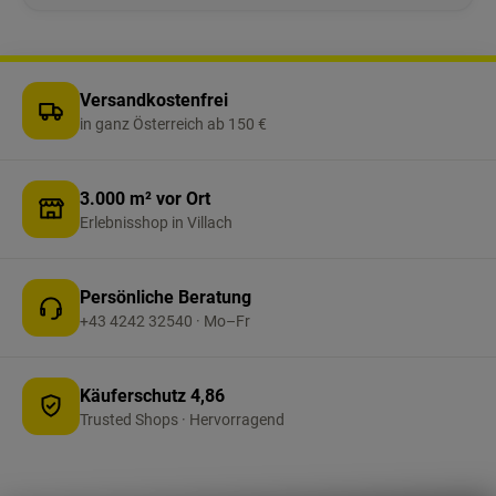
in gängige Außenverkleidungen und sichtbare
Dichtungsmaterialien ein. Rollenform (20 m):
effizient bei Serienarbeiten im OEM-Umfeld,
beim Nachrüsten von Fahrradträgern und beim
Versandkostenfrei
Abdichten von Zubehör wie Abstandshalter.
in ganz Österreich ab 150 €
Made in Germany: bewährte Terostat/Teroson-
Qualität für Fachbetriebe und anspruchsvolle
3.000 m² vor Ort
Selberschrauber. Wichtig: Untergrund muss
Erlebnisshop in Villach
sauber, trocken und tragfähig sein, um die volle
Haftleistung auszuschöpfen.
Persönliche Beratung
+43 4242 32540 · Mo–Fr
Käuferschutz 4,86
Trusted Shops · Hervorragend