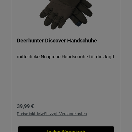
Deerhunter Discover Handschuhe
mitteldicke Neoprene-Handschuhe für die Jagd
Regulärer Preis:
39,99 €
Preise inkl. MwSt. zzgl. Versandkosten
In den Warenkorb