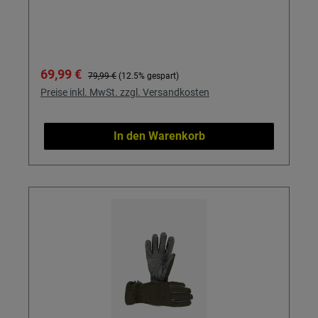
Verkaufspreis:
Regulärer Preis:
69,99 €
79,99 €
(12.5% gespart)
Preise inkl. MwSt. zzgl. Versandkosten
In den Warenkorb