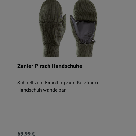
Zanier Pirsch Handschuhe
Schnell vom Fäustling zum Kurzfinger-
Handschuh wandelbar
Regulärer Preis:
59,99 €