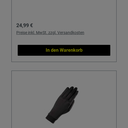
Regulärer Preis:
24,99 €
Preise inkl. MwSt. zzgl. Versandkosten
In den Warenkorb