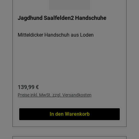
Jagdhund Saalfelden2 Handschuhe
Mitteldicker Handschuh aus Loden
Regulärer Preis:
139,99 €
Preise inkl. MwSt. zzgl. Versandkosten
In den Warenkorb