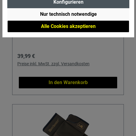
Konfigurieren
weich, leicht und elastisch inklusive Touchtip-
Funktion
Nur technisch notwendige
Alle Cookies akzeptieren
Regulärer Preis:
39,99 €
Preise inkl. MwSt. zzgl. Versandkosten
In den Warenkorb