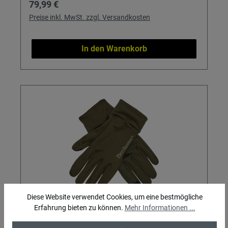
Regulärer Preis:
79,99 €
Preise inkl. MwSt. zzgl. Versandkosten
In den Warenkorb
Diese Website verwendet Cookies, um eine bestmögliche
Deerhunter Rusky Silent Handschuhe
Erfahrung bieten zu können.
Mehr Informationen ...