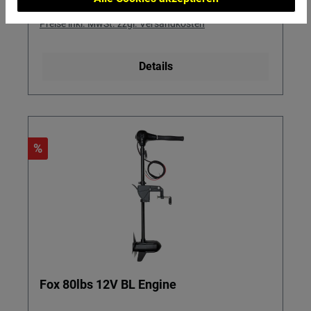
Regulärer Preis:
2.549,00 €
Preise inkl. MwSt. zzgl. Versandkosten
Details
%
Fox 80lbs 12V BL Engine