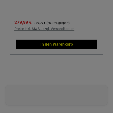
geschützten Motor.
Verkaufspreis:
Regulärer Preis:
279,99 €
379,99 €
(26.32% gespart)
Preise inkl. MwSt. zzgl. Versandkosten
In den Warenkorb