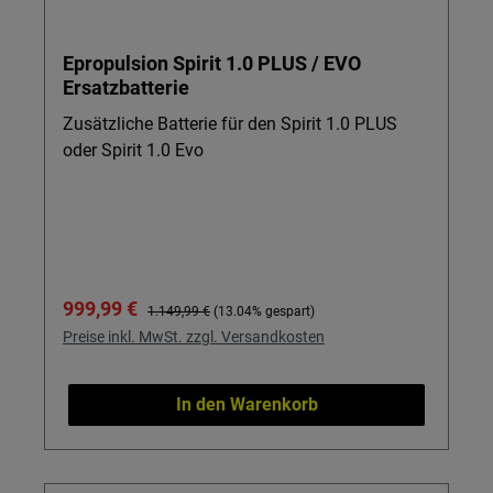
minimalem Wartungsaufwand suchen.
Epropulsion Spirit 1.0 PLUS / EVO
Ersatzbatterie
Zusätzliche Batterie für den Spirit 1.0 PLUS
oder Spirit 1.0 Evo
Verkaufspreis:
Regulärer Preis:
999,99 €
1.149,99 €
(13.04% gespart)
Preise inkl. MwSt. zzgl. Versandkosten
In den Warenkorb