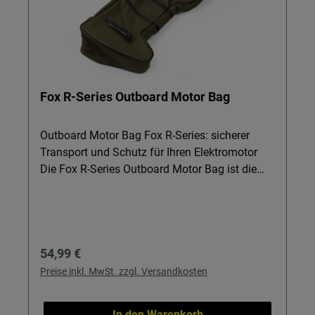
Fox R-Series Outboard Motor Bag
Outboard Motor Bag Fox R-Series: sicherer
Transport und Schutz für Ihren Elektromotor
Die Fox R-Series Outboard Motor Bag ist die
robuste Transport- und Aufbewahrungslösung
für Angler und Bootsbesitzer, die ihren
Elektromotor zuverlässig schützen möchten.
Ideal, wenn Ihr Motor regelmäßig im Auto
Regulärer Preis:
54,99 €
mitfährt oder außerhalb der Saison sauber und
trocken gelagert werden soll. Details & Nutzen
Preise inkl. MwSt. zzgl. Versandkosten
Robustes, wasserfestes Material: Das
vorbehandelte 400D-Polyester schützt Ihren
In den Warenkorb