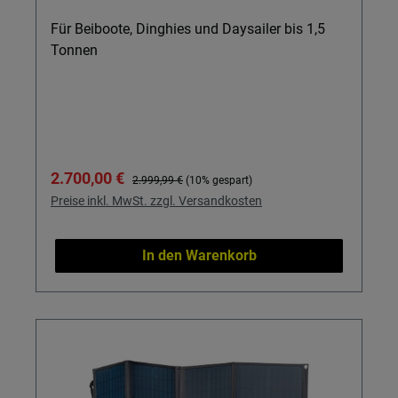
Für Beiboote, Dinghies und Daysailer bis 1,5
Tonnen
Verkaufspreis:
Regulärer Preis:
2.700,00 €
2.999,99 €
(10% gespart)
Preise inkl. MwSt. zzgl. Versandkosten
In den Warenkorb