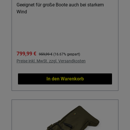
Geeignet für große Boote auch bei starkem
Wind
Verkaufspreis:
Regulärer Preis:
799,99 €
959,99 €
(16.67% gespart)
Preise inkl. MwSt. zzgl. Versandkosten
In den Warenkorb