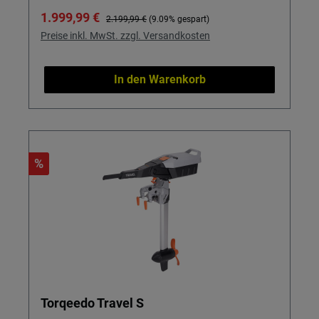
Verkaufspreis:
Regulärer Preis:
1.999,99 €
2.199,99 €
(9.09% gespart)
Preise inkl. MwSt. zzgl. Versandkosten
In den Warenkorb
%
Torqeedo Travel S