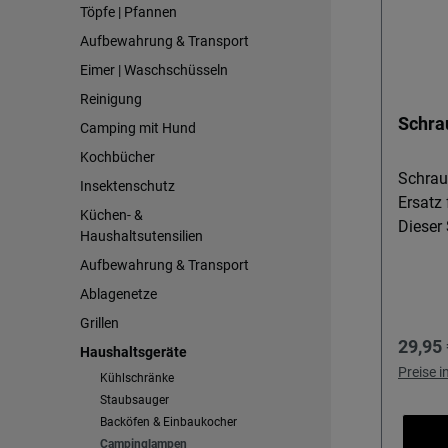
Töpfe | Pfannen
Aufbewahrung & Transport
Eimer | Waschschüsseln
Reinigung
Schra
Camping mit Hund
Kochbücher
Schrau
Insektenschutz
Ersatz
Küchen- &
Dieser 
Haushaltsutensilien
prakti
Aufbewahrung & Transport
Truma-
Ablagenetze
im Cam
brauche
Grillen
Regulä
29,95 
abends
Haushaltsgeräte
Geschi
Preise 
Kühlschränke
Geschir
Staubsauger
und Tr
Backöfen & Einbaukocher
stehen
Campinglampen