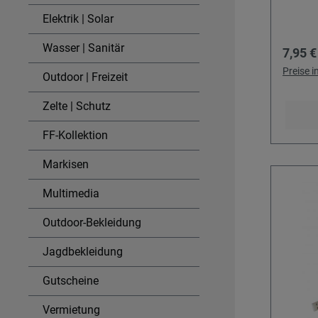
Wichtig
Beleuc
Elektrik | Solar
Truma-
aufste
verwen
Kinderz
Wasser | Sanitär
Regulä
7,95 €
des He
für all
Leistu
möchte
Preise 
Outdoor | Freizeit
gewähr
Gäste 
wecken
Zelte | Schutz
Zeltbö
FF-Kollektion
ein prakti
Nutzen
Markisen
Erfass
Reichw
Multimedia
automa
Outdoor-Bekleidung
Dunkel
oder üb
Jagdbekleidung
Zeltau
oder Ze
Gutscheine
Angene
LEDs m
Vermietung