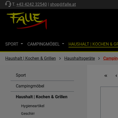
T.
+43 4242 32540
|
shop@falle.at
 Hauptinhalt springen
Zur Suche springen
Zur Hauptnavigation springen
SPORT
CAMPINGMÖBEL
HAUSHALT | KOCHEN & G
ZELTE | SCHUTZ
FF-KOLLEKTION
MARKISEN
M
Haushalt | Kochen & Grillen
Haushaltsgeräte
Campin
MARKENWELT
KÜHLEN
GASTECHNIK | HEIZEN
Sport
SPÜLEN & KOMBI-EINHEITEN
AKTIONEN
SALE
Campingmöbel
Haushalt | Kochen & Grillen
Hygieneartikel
Geschirr