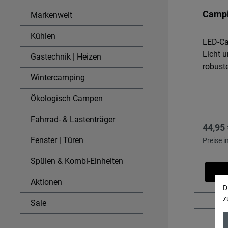
Helligk
Campi
Markenwelt
Toilett
– perf
Kühlen
Zeltböd
LED-Ca
Vorzelt
Licht 
Gastechnik | Heizen
mobil: 
robust
Wintercamping
in jede
Campin
Zeltzub
zuverlä
Ökologisch Campen
Fiamma
Vorzelt
Zeltsys
Einstei
Fahrrad- & Lastenträger
Regulä
44,95 
schnel
praktis
Flexib
LED-La
Fenster | Türen
Preise 
einfac
Ob bei
Spülen & Kombi-Einheiten
Bodens
Entspa
Wagens
Licht u
Aktionen
befesti
Smartphone. De
D
z
Steckd
Stoßfe
Sale
verfüg
Bleibt
Batteri
im Ruc