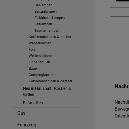
Latern
Gaslampen
Benzinlampen
und da
Elektrische Lampen
Details & Nu
Zeltlampen
Truma-
Taschenlampen
Sorgt f
Kaffeemaschinen & -kocher
sicher
Wasserkocher
auf dem St
Fön
Packma
Wetterstationen
mühelo
Einbauspülen
Ausstel
Bügeln
oder an
Campingkocher
verstauen. Leichtes 
Kaffeemaschinen & -bereiter
Nachtl
ca. 36 g
Neu in Haushalt | Kochen &
Grillen
beim C
achten. Einzelstück im SB-Pack:
Nachtli
Fußmatten
erhalt
Bewegu
Gas
Glühkör
Orient
ohne üb
Nachtli
Fahrzeug