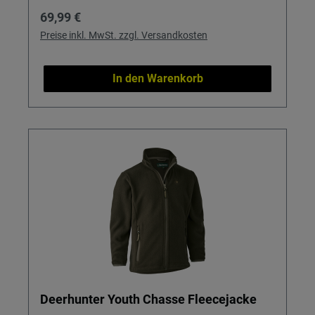
Regulärer Preis:
69,99 €
Preise inkl. MwSt. zzgl. Versandkosten
In den Warenkorb
Deerhunter Youth Chasse Fleecejacke