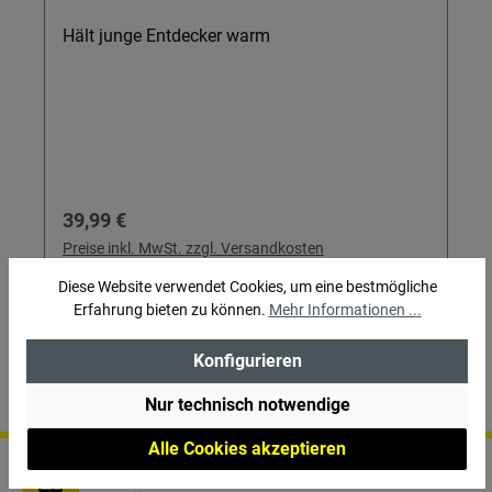
Hält junge Entdecker warm
Regulärer Preis:
39,99 €
Preise inkl. MwSt. zzgl. Versandkosten
Diese Website verwendet Cookies, um eine bestmögliche
Erfahrung bieten zu können.
Mehr Informationen ...
In den Warenkorb
Konfigurieren
Nur technisch notwendige
Alle Cookies akzeptieren
Versandkostenfrei