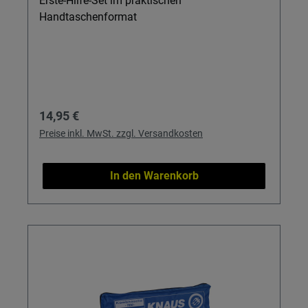
Erste-Hilfe-Set im praktischen
Handtaschenformat
Regulärer Preis:
14,95 €
Preise inkl. MwSt. zzgl. Versandkosten
In den Warenkorb