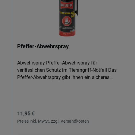
Pfeffer-Abwehrspray
Abwehrspray Pfeffer-Abwehrspray für
verlässlichen Schutz im Tierangriff-Notfall Das
Pfeffer-Abwehrspray gibt Ihnen ein sicheres
Gefühl beim Gassi gehen, Joggen oder auf
dem Hof. Speziell zur Abwehr von Tierangriffen
entwickelt, unterstützt es Sie in kritischen
Momenten mit einem hochwirksamen
Regulärer Preis:
11,95 €
Pfeffernebel und einfacher Handhabung. Ideal
für alle, die sich unterwegs schnell und
Preise inkl. MwSt. zzgl. Versandkosten
unkompliziert schützen möchten. Details &