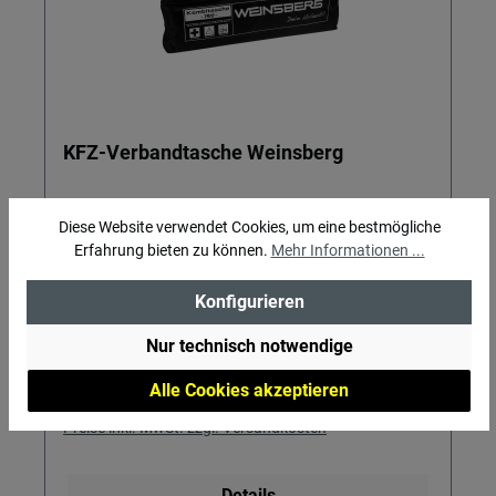
KFZ-Verbandtasche Weinsberg
Sollte auf keiner Reise fehlen
Diese Website verwendet Cookies, um eine bestmögliche
Erfahrung bieten zu können.
Mehr Informationen ...
Konfigurieren
Nur technisch notwendige
Alle Cookies akzeptieren
Regulärer Preis:
19,90 €
Preise inkl. MwSt. zzgl. Versandkosten
Details