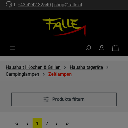
T.
+43 4242 32540
|
shop@falle.at
Zum Hauptinhalt springen
Warenko
Haushalt | Kochen & Grillen
Haushaltsgeräte
Campinglampen
Zeltlampen
Produkte filtern
Seite
Seite
1
2