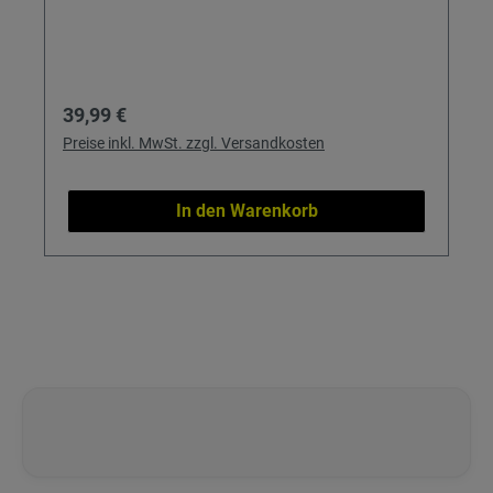
Regulärer Preis:
39,99 €
Preise inkl. MwSt. zzgl. Versandkosten
In den Warenkorb