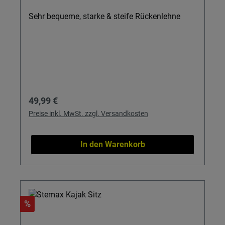
Sehr bequeme, starke & steife Rückenlehne
Regulärer Preis:
49,99 €
Preise inkl. MwSt. zzgl. Versandkosten
In den Warenkorb
%