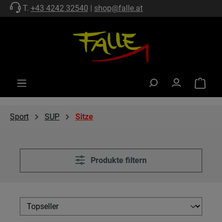
T.
+43 4242 32540
|
shop@falle.at
Zum Hauptinhalt springen
Warenko
Sport
SUP
Sitze
Produkte filtern